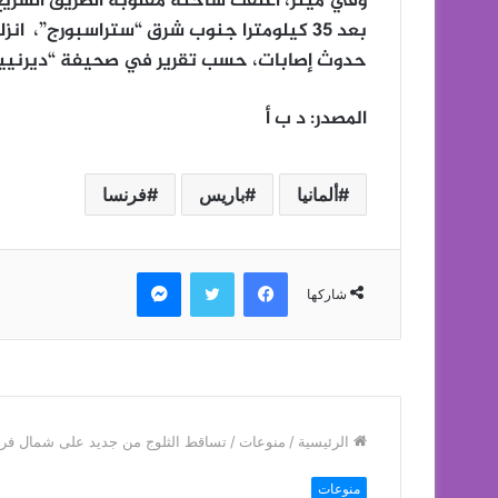
وفي ميتز، أغلقت شاحنة مقلوبة الطريق السريع ص
بعد 35 كيلومترا جنوب شرق “ستراسبورج”، 
حدوث إصابات، حسب تقرير في صحيفة “ديرنيير 
المصدر: د ب أ
ألمانيا
باريس
فرنسا
فيسبوك
تويتر
ماسنجر
شاركها