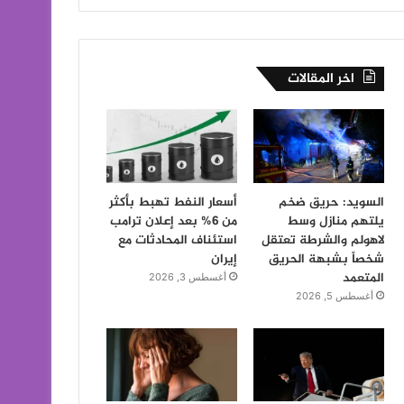
اخر المقالات
السويد: حريق ضخم
أسعار النفط تهبط بأكثر
يلتهم منازل وسط
من 6% بعد إعلان ترامب
لاهولم والشرطة تعتقل
استئناف المحادثات مع
شخصاً بشبهة الحريق
إيران
المتعمد
أغسطس 3, 2026
أغسطس 5, 2026