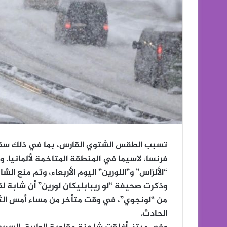
تسبب الطقس الشتوي القارس، بما في ذلك سق
فرنسا، لاسيما في المنطقة المتاخمة لألمانيا.
“الألزاس” و”اللورين” اليوم الأربعاء، وتم منع ا
وذكرت صحيفة “لو ريبابليكان لورين” أن شابة ل
من “لونجوي”، في وقت متأخر من مساء أمس الث
الحادث.