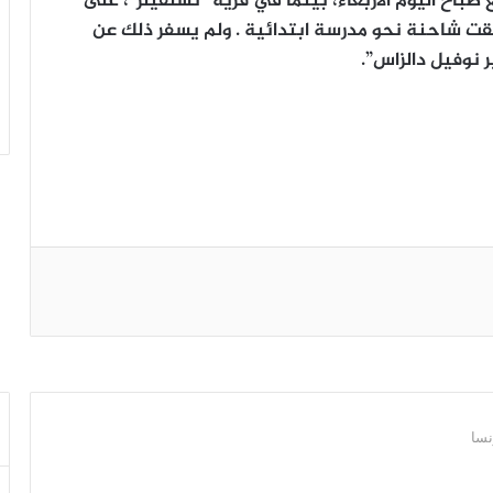
باح اليوم الأربعاء، بينما في قرية “تسلفيلر”، على
انزلقت شاحنة نحو مدرسة ابتدائية . ولم يسفر ذلك عن
نوفيل دالزاس”.