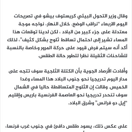
وقال وزير التحول البيئي كريستوف بيشو في تصريحات
اليوم الاربعاء “نراقب الوضع. خلال النهار، نواجه موجة
معتدلة على جزء كبير من البلاد ، لكن لدينا توقعات هذا
المساء تشير إلى احتمال تساقط ثلوج بشكل كثيف”، لذلك
أكد أنه سيتم فرض قيود على حركة المرور وخاصة بالنسبة
للشاحنات الثقيلة نظرا لتطور حالة الطقس.
وأفادت الأرصاد الجوية بأن الكتلة الثلجية سوف تتجه على
مدار اليوم تدريجيا نحو جنوب البلاد هذا المساء وغدا
الخميس. وقالت إن الثلوج المتساقطة حاليا في الشمال
سوف تنحدر تدريجيا نحو العاصمة الفرنسية باريس وإقليم
“إيل دو فرانس” وشرق البلاد.
على عكس ذلك، يسود طقس دافئ في جنوب غرب فرنسا،