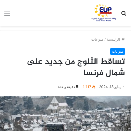
بحث
الق
عن
الرئيسية
/
منوعات
منوعات
تساقط الثلوج من جديد على
شمال فرنسا
يناير 18, 2024
1٬117
دقيقة واحدة