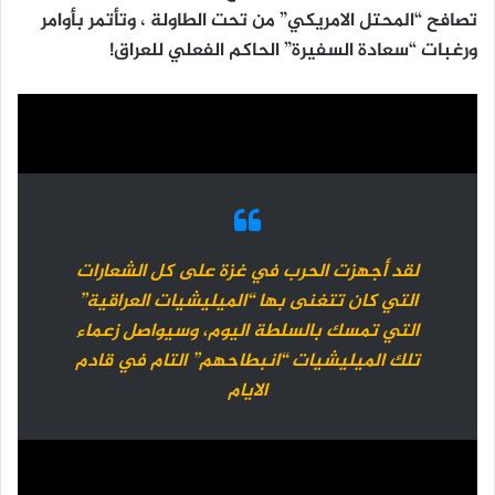
تصافح “المحتل الامريكي” من تحت الطاولة ، وتأتمر بأوامر
ورغبات “سعادة السفيرة” الحاكم الفعلي للعراق!
لقد أجهزت الحرب في غزة على كل الشعارات
التي كان تتغنى بها “الميليشيات العراقية”
التي تمسك بالسلطة اليوم، وسيواصل زعماء
تلك الميليشيات “انبطاحهم” التام في قادم
الايام