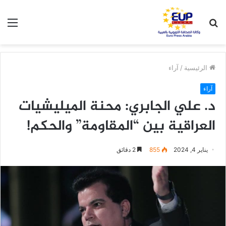
بحث
الق
عن
الرئيسية
/
آراء
آراء
د. علي الجابري: محنة الميليشيات
العراقية بين “المقاومة” والحكم!
يناير 4, 2024
855
2 دقائق