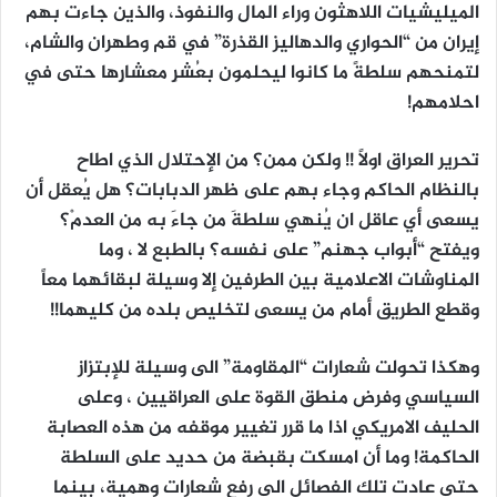
الميليشيات اللاهثون وراء المال والنفوذ، والذين جاءت بهم
إيران من “الحواري والدهاليز القذرة” في قم وطهران والشام،
لتمنحهم سلطةً ما كانوا ليحلمون بعُشرِ معشارِها حتى في
احلامهم!
تحرير العراق اولاً !! ولكن ممن؟ من الإحتلال الذي اطاح
بالنظام الحاكم وجاء بهم على ظهر الدبابات؟ هل يُعقل أن
يسعى أي عاقل ان يُنهي سلطةَ من جاءَ به من العدمْ؟
ويفتح “أبواب جهنم” على نفسه؟ بالطبع لا ، وما
المناوشات الاعلامية بين الطرفين إلا وسيلة لبقائهما معاً
وقطع الطريق أمام من يسعى لتخليص بلده من كليهما!!
وهكذا تحولت شعارات “المقاومة” الى وسيلة للإبتزاز
السياسي وفرض منطق القوة على العراقيين ، وعلى
الحليف الامريكي اذا ما قرر تغيير موقفه من هذه العصابة
الحاكمة! وما أن امسكت بقبضة من حديد على السلطة
حتى عادت تلك الفصائل الى رفع شعارات وهمية، بينما