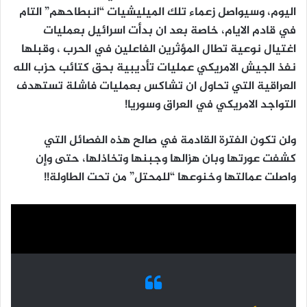
اليوم، وسيواصل زعماء تلك الميليشيات “انبطاحهم” التام
في قادم الايام، خاصة بعد ان بدأت اسرائيل بعمليات
اغتيال نوعية تطال المؤثرين الفاعلين في الحرب ، وقبلها
نفذ الجيش الامريكي عمليات تأديبية بحق كتائب حزب الله
العراقية التي تحاول ان تشاكس بعمليات فاشلة تستهدف
التواجد الامريكي في العراق وسوريا!
ولن تكون الفترة القادمة في صالح هذه الفصائل التي
كشفت عورتها وبان هزالها وجبنها وتخاذلها، حتى وإن
واصلت عمالتها وخنوعها “للمحتل” من تحت الطاولة!!