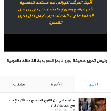
أثبت المرشد الايراني انه مستعد للتضحية
بآخر عراقي وسوري ولبناني ويمني من اجل
الحفاظ على نظامه المجرم ، لا من اجل تحرير
القدس!
رئيس تحرير صحيفة يورو تايمز السويدية الناطقة بالعربية
الأشهر
الأخيرة
تعليقات
فيلم هندي عن القمع الجنسي يستأثر بالإعجاب
في مهرجان كان
مايو 25, 2023