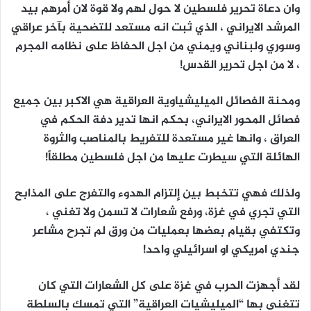
وان دعاة تحرير فلسطين لا حول لهم ولا قوة لان أمرهم بيد
المرشد الايراني ، الذي ثبت انه مستعد للتضحية بآخر عراقي
وسوري ولبناني ويمني من اجل الحفاظ على نظامه المجرم
، لا من اجل تحرير القدس!
ومحنة الفصائل الميليشياوية العراقية هي الاكبر بين جميع
فصائل المحور الايراني، بحكم انها تدير دفة الحكم في
العراق ، وانها غير مستعدة للتفريط بالمناصب والثروة
الهائلة التي سيطرت عليها من اجل فلسطين مطلقاً!
ولذلك فهي تتخبط بين إلتزام الهدوء والتفرج على المذابح
التي تجري في غزة، ورفع شعارات لا تسمن ولا تغني ،
وتكتفي بقيام بعضها بعمليات من ورق لم تجرح مشاعر
جندي امريكي او اسرائيلي واحد!
لقد أجهزت الحرب في غزة على كل الشعارات التي كان
تتغنى بها “الميليشيات العراقية” التي تمسك بالسلطة