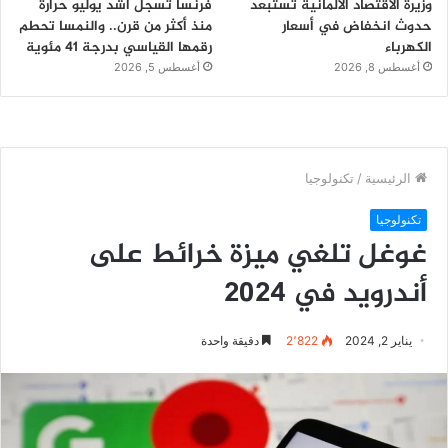
وزيرة الاقتصاد الألمانية تستبعد
فرنسا تسجل أشد يوليو حرارة
حدوث انخفاض في أسعار
منذ أكثر من قرن.. والنمسا تحطم
الكهرباء
رقمها القياسي بدرجة 41 مئوية
أغسطس 8, 2026
أغسطس 5, 2026