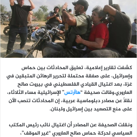
كشفت تقارير إعلامية، تعليق المحادثات بين حماس
وإسرائيل، على صفقة محتملة لتحرير الرهائن المتبقين في
غزة، بعد اغتيال القيادي الفلسطيني في بيروت صالح
العاروري.وقالت صحيفة “
هاآرتس
” الإسرائيلية مساء الثلاثاء،
نقلاً عن مصادر دبلوماسية عربية، إن المحادثات تنصب الآن
على منع التصعيد بين إسرائيل ولبنان.
ونقلت الصحيفة عن المصادر أن اغتيال نائب رئيس المكتب
السياسي لحركة حماس صالح العاروري “غير الموقف”،