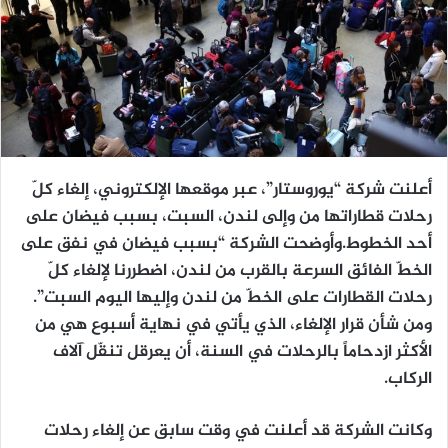
أعلنت شركة “يوروستار”، عبر موقعها الإلكتروني، إلغاء كلّ
رحلات قطاراتها من وإلى لندن، السبت، بسبب فيضان على
أحد الخطوط.وأوضحت الشركة “بسبب فيضان في نفق على
الخطّ الفائق السرعة بالقرب من لندن، اضطررنا لإلغاء كلّ
رحلات القطارات على الخطّ من لندن وإليها اليوم السبت”.
ومن شأن قرار الإلغاء، الذي يأتي في نهاية أسبوع هي من
الأكثر ازدحاماً بالرحلات في السنة، أن يعرقل تنقّل آلاف
الركاب.
وكانت الشركة قد أعلنت في وقت سابق عن إلغاء رحلات