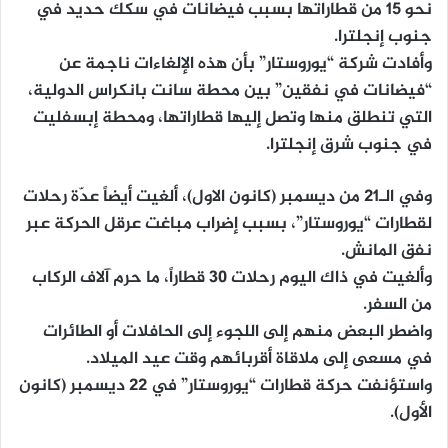
نحو 15 من قطاراتها بسبب فيضانات في سكك حديد في
جنوب إنجلترا.
وأفادت شركة “يوروستار” بأن هذه الإلغاءات ناجمة عن
“فيضانات في نفقين” بين محطة سانت بانكراس الدولية،
التي تنطلق منها وتصل إليها قطاراتها، ومحطة إبسفليت
في جنوب شرق إنجلترا.
وفي الـ21 من ديسمبر (كانون الاول)، ألغيت أيضاً عدّة رحلات
لقطارات “يوروستار”، بسبب إضراب مباغت عرقل الحركة عبر
نفق المانش.
وألغيت في ذاك اليوم رحلات 30 قطاراً، ما حرم آلاف الركاب
من السفر.
واضطر البعض منهم إلى اللجوء إلى الحافلات أو الطائرات
في مسعى إلى ملاقاة أقربائهم وقت عيد الميلاد.
واستؤنفت حركة قطارات “يوروستار” في 22 ديسمبر (كانون
الأول).