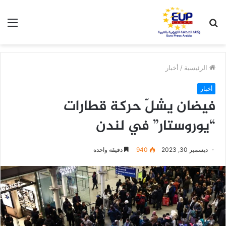
بحث
الق
عن
الرئيسية
/
أخبار
أخبار
فيضان يشلّ حركة قطارات
“يوروستار” في لندن
ديسمبر 30, 2023
940
دقيقة واحدة