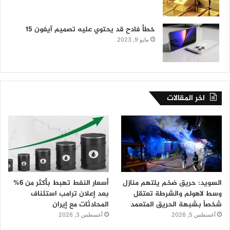
خطأ فادح قد يحتوي عليه تصميم آيفون 15
مايو 9, 2023
اخر المقالات
السويد: حريق ضخم يلتهم منازل
أسعار النفط تهبط بأكثر من 6%
وسط لاهولم والشرطة تعتقل
بعد إعلان ترامب استئناف
شخصاً بشبهة الحريق المتعمد
المحادثات مع إيران
أغسطس 5, 2026
أغسطس 3, 2026