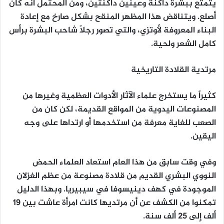
يتمتع ببشرة داكنة وعينين داكنتين، ومن المحتمل أنه كان
أصلع. ويتناقض هذا المظهر المنقح بشكل صارخ مع إعادة
البناء المعروفة لأوتزي، والتي تصور رجلاً شاحب البشرة برأس
كامل الشعر ولحية.
مرتدية القلادة التاريخية
كثيراً ما يستخرج علماء الآثار الأدوات العظمية وغيرها من
المصنوعات اليدوية من المواقع القديمة، لكن كان من
الصعب للغاية معرفة من استخدمها أو ارتداها على وجه
اليقين.
وفي وقت سابق من هذا العام استعاد العلماء الحمض
النووي البشري القديم من قلادة مصنوعة من عظم الغزلان
الموجودة في كهف دينيسوفا في سيبيريا. وبهذا الدليل
تمكنوا من الكشف عن أن مرتديها كانت امرأة عاشت بين 19
ألف إلى 25 ألف سنة.