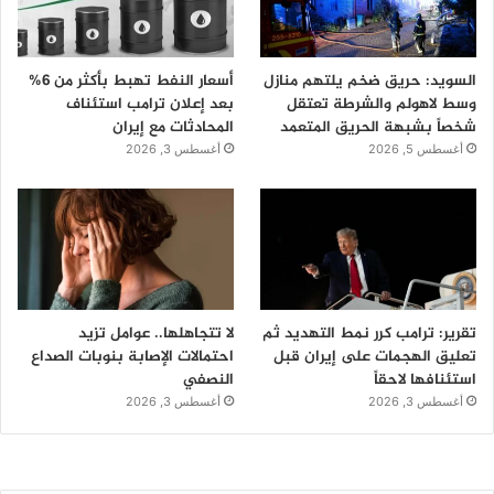
السويد: حريق ضخم يلتهم منازل
أسعار النفط تهبط بأكثر من 6%
وسط لاهولم والشرطة تعتقل
بعد إعلان ترامب استئناف
شخصاً بشبهة الحريق المتعمد
المحادثات مع إيران
أغسطس 5, 2026
أغسطس 3, 2026
تقرير: ترامب كرر نمط التهديد ثم
لا تتجاهلها.. عوامل تزيد
تعليق الهجمات على إيران قبل
احتمالات الإصابة بنوبات الصداع
استئنافها لاحقاً
النصفي
أغسطس 3, 2026
أغسطس 3, 2026