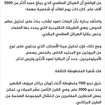
من الواضح أن الهيكل العظمي الذي يبلغ عمره أكثر من 5000
آلاف عام، كان ذات يوم لقائد أو شخصية مهمة.
واعتُقد بداية بأنّ الرفات تعود لشاب، بناءً على تحليل عظم
الحوض، وهي الطريقة التقليدية التي يحدد بها العلماء
جنس بقايا الهيكل العظمي البشري.
ومع ذلك، فإن تحليل مينا الأسنان، الذي يحتوي على نوع
من البروتين مع الببتيد الخاص بالجنس يسمى
الأميلوغينين، حدد أن البقايا تعود لأنثى وليس لذكر.
فك شفرة المخطوطة التالفة
حُرق نحو 1100 مخطوطة أثناء ثوران بركان فيزوف الشهير
منذ نحو 2000 عام. وفي القرن الثامن عشر الميلادي، تمكن
بعض الحفارين المغامرين من انتشال المجموعة الضخمة من
الطين البركاني.