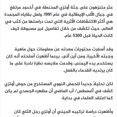
عثر متنزهون على جثة أوتزي المحنطة في أخدود مرتفع
في جبال الألب الإيطالية في عام 1991. ولعل بقاياه المجمدة
هي أكثر الاكتشافات الأثرية التي تمت دراستها من كثب في
العالم، حيث تكشف من خلال تفاصيل غير مسبوقة كيف
كانت الحياة قبل 5300 عام.
وقد أسفرت محتويات معدته عن معلومات حول ماهية
وجبته الأخيرة، ومن أين أتى، بينما أظهرت أسلحته أنه كان
يستخدم يده اليمنى، وقدمت ملابسه نظرة نادرة على ما
كان يرتديه القدماء بالفعل.
لكن تحليلًا جديداً للحمض النووي المستخرج من حوض أوتزي
كشف في أغسطس/ آب الماضي أن مظهره الجسدي لم يكن
كما اعتقد العلماء في بداية.
وأظهرت دراسة تركيبه الجيني أن أوتزي رجل الثلج كان