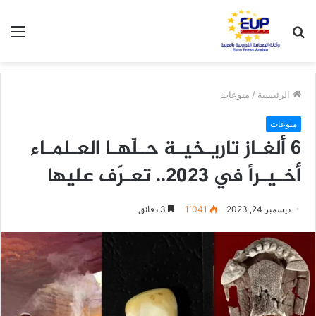
بحث
الق
عن
الرئيسية
/
منوعات
منوعات
6 ألغـاز تاريـخيـة حـلّهـا العـلمـاء
أخـيـراً في 2023.. تعـرّف عليها
ديسمبر 24, 2023
1٬041
3 دقائق