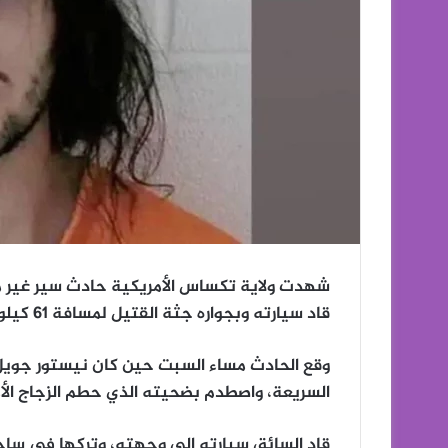
شهدت ولاية تكساس الأمريكية حادث سير غير مأ
قاد سيارته وبجواره جثة القتيل لمسافة 61 كيلومتراً، حيث كان يعتقد أنه صدم حيواناً بالخطأ.
السريعة، واصطدم بضحيته الذي حطم الزجاج الأم