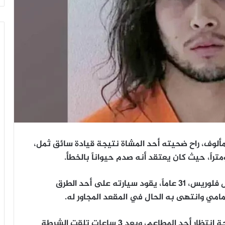
لوف، راح ضحيته أحد المشاة نتيجة قيادة سائق ثمل،
وقع الحادث مساء السبت حين كان نيستور جويل فلوريس، 31 عاماً، يقود سيارته على أحد الطرق
امي وانتهى به الحال في المقعد المجاور له.
قاد السائق سيارته إلى وجهته، وتركها في ساحة انتظار أحد المطاعم، وبعد 3 ساعات تلقت الشرطة