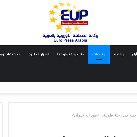
آراء
رياضة
منوعات
طب وتكنولوجيا
اسرار خطيرة
تحقيقات ومق
ثته في رحلة طويلة.. «ظن أنه حيوان»