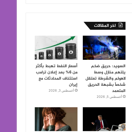
اخر المقالات
السويد: حريق ضخم
أسعار النفط تهبط بأكثر
يلتهم منازل وسط
من 6% بعد إعلان ترامب
لاهولم والشرطة تعتقل
استئناف المحادثات مع
شخصاً بشبهة الحريق
إيران
المتعمد
أغسطس 3, 2026
أغسطس 5, 2026