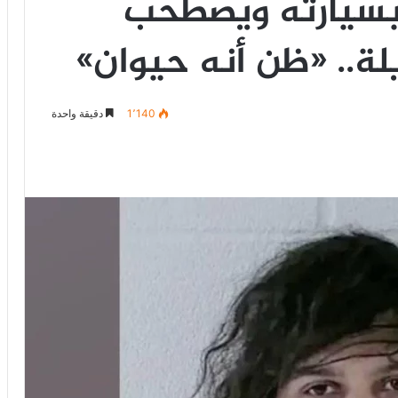
 بسيارته ويصطحب
ة.. «ظن أنه حيوان»
1٬140
دقيقة واحدة