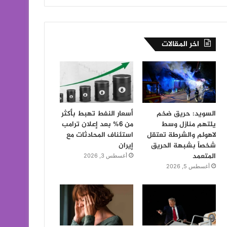
اخر المقالات
السويد: حريق ضخم
أسعار النفط تهبط بأكثر
يلتهم منازل وسط
من 6% بعد إعلان ترامب
لاهولم والشرطة تعتقل
استئناف المحادثات مع
شخصاً بشبهة الحريق
إيران
المتعمد
أغسطس 3, 2026
أغسطس 5, 2026