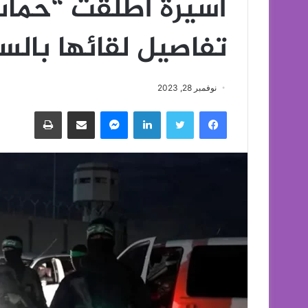
أسيرة أطلقت “حما
تفاصيل لقائها بالسن
نوفمبر 28, 2023
فيسبوك
تويتر
لينكدإن
ماسنجر
مشاركة عبر البريد
طباعة