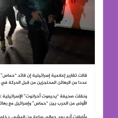
قالت تقارير إعلامية إسرائيلية إن قائد “حماس
عددا من الرهائن المحتجزين من قبل الحركة في أ
ونقلت صحيفة “يديعوت أحرانوت” الإسرائيلية عن 
الأولى من الحرب بين “حماس” وإسرائيل مع رهائ
وأضافت أنه بعد حوالي ساعة من المشي، دخلوا إ