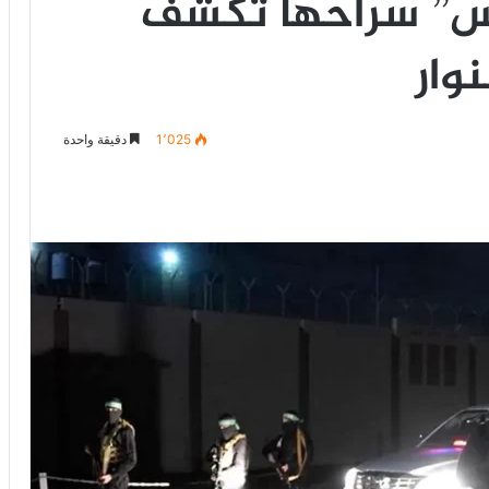
س” سراحها تكشف
وار
1٬025
دقيقة واحدة