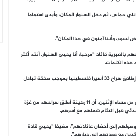
لي حماس، ثم دخل السنوار المكان، وأبدى اهتماما
عرض لسوء، وأننا آمنون في هذا المكان”.
 بالعبرية قائلا: “مرحبا، أنا يحيى السنوار. أنتم أكثر
 هذه الكلمات.
وأعلنت هيئة السجون الإسرائيلية، فجر الثلاثاء، إطلاق سراح 33 أسيرا فلسطينيا بموجب صفقة تبادل
وكان الجيش الإسرائيلي قد أعلن في وقت سابق من مساء الإثنين، أن 11 رهينة أطلق سراحهم من غزة
ئي قبل التئام شملهم مع أسرهم.
صولهم إلى أحضان عائلاتهم”، مضيفا “يحيي قادة
دين مع عودتهم إلى ديارهم”.