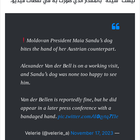
ليست “سيئة” بالمقدار الذي صُورت به في لقطات فيديو.
Moldovan President Maia Sandu’s dog
bites the hand of her Austrian counterpart.
Alexander Van der Bell is on a working visit,
and Sandu’s dog was none too happy to see
him.
Van der Bellen is reportedly fine, but he did
appear in a later press conference with a
bandaged hand.
pic.twitter.com/d0qytq7TIe
November 17, 2023
— Velerie (@velerie_a)