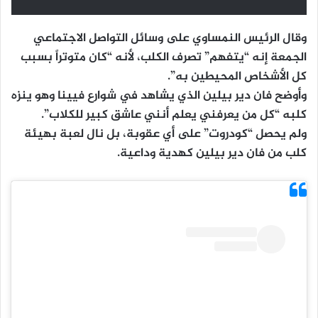
وقال الرئيس النمساوي على وسائل التواصل الاجتماعي
الجمعة إنه “يتفهم” تصرف الكلب، لأنه “كان متوتراً بسبب
كل الأشخاص المحيطين به”.
وأوضح فان دير بيلين الذي يشاهد في شوارع فيينا وهو ينزه
كلبه “كل من يعرفني يعلم أنني عاشق كبير للكلاب”.
ولم يحصل “كودروت” على أي عقوبة، بل نال لعبة بهيئة
كلب من فان دير بيلين كهدية وداعية.