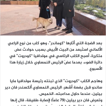
بعد الضجة التي أثارها “كوماندر”، وهو كلب من نوع الراعي
الألماني استُبعد من البيت الأبيض بسبب حوادث عض
متكررة، أصبح الكلب الرئاسي في مولدافيا “كودروت” في
دائرة الضوء، بعدما عضّ الرئيس النمساوي خلال زيارة هذا
الأسبوع.
وهاجم الكلب “كودروت” الذي تبنته رئيسة مولدافيا مايا
ساندو قبل بضعة أشهر، الرئيس النمساوي ألكسندر فان دير
بيلين، عندما حاول مداعبته، الخميس.
وتعرض فان دير بيلين (79 عاماً) لإصابة طفيفة، قال إنها