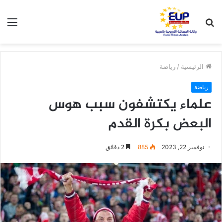
بحث
الق
عن
الرئيسية
/
رياضة
رياضة
علماء يكتشفون سبب هوس
البعض بكرة القدم
نوفمبر 22, 2023
885
2 دقائق