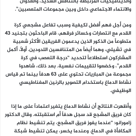
والديناميكيات المرتبطة بالتنافس الشديد، والعدوان
والانتماء الاجتماعي داخل وبين مجموعات المتعصبين”.
ومن أجل فهم أفضل لكيفية وسبب تفاعل مشجعي كرة
القدم مع انتصارات وخسائر فرقهم، قام الباحثون بتجنيد 43
متطوعاً من الذكور الذين يدعمون الفريقين الأكثر شعبية
في تشيلي، وهما أيضاً من المتنافسين اللدودين. أولاً، أكمل
المشاركون استطلاعاً لتحديد “درجة التعصب في كرة
القدم”، وخضعوا لتقييمات نفسية. بعد ذلك، شاهدوا
مجموعة من المباريات تحتوي على 63 هدفاً بينما تم قياس
نشاط الدماغ باستخدام التصوير بالرنين المغناطيسي
الوظيفي.
وأظهرت النتائج أن نشاط الدماغ يتغير اعتماداً على ما إذا
كان فريق المشجع قد سجل هدفاً أم استقبلته. وقال الدكتور
زامورانو: “عندما يفوز فريق المشجع، يتم تنشيط نظام
المكافأة في الدماغ. وعندما يخسر، يمكن تنشيط شبكة