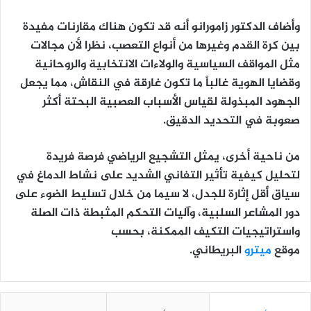
وأضاف الدكتور زامورانو أنه قد تكون هناك مقارنات مفيدة
بين كرة القدم وغيرها من أنواع التعصب، نظرا لأن مجالات
مثل المواقف السياسية والولاءات الانتخابية والروحانية
وقضايا الهوية غالباً ما تكون غارقة في النقاش، مما يجعل
الجهود المبذولة لقياس الأسباب العصبية البحتة أكثر
صعوبة في التحديد الدقيق.
من ناحية أخرى، يمثل التشجيع الرياضي فرصة فريدة
لتحليل كيفية تأثير التفاني الشديد على نشاط الدماغ في
سياق أقل إثارة للجدل، لا سيما من خلال تسليط الضوء على
دور المشاعر السلبية، وآليات التحكم المثبطة ذات الصلة
واستراتيجيات التكيف الممكنة، بحسب
موقع
ميترو
البريطاني.