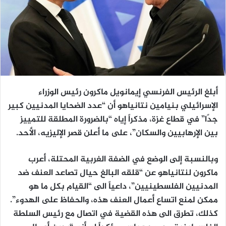
أبلغ الرئيس الفرنسي إيمانويل ماكرون رئيس الوزراء
الإسرائيلي بنيامين نتانياهو أن “عدد الضحايا المدنيين كبير
جدًا” في قطاع غزة، مذكراً إياه “بالضرورة المطلقة للتمييز
بين الإرهابيين والسكان”، على ما أعلن قصر الإليزيه، الأحد.
وبالنسبة إلى الوضع في الضفة الغربية المحتلة، أعرب
ماكرون لنتانياهو عن “قلقه البالغ حيال تصاعد العنف ضد
المدنيين الفلسطينيين”، داعياً الى “القيام بكل ما هو
ممكن لمنع اتساع أعمال العنف هذه، والحفاظ على الهدوء”.
كذلك، تطرق الى هذه القضية في اتصال مع رئيس السلطة