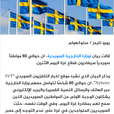
يورو تايمز / ستوكهولم
قالت بيان
لوزارة الخارجية السويدية
، ان حوالي 80 مواطناً
سويدياً سيغادرون قطاع غزة اليوم الاثنين.
وذكر البيان الذي نشره موقع اخبار التلفزيون السويدي “SVT
Nyheter”، ان حوالي 80 شخصًا تتواصل معهم وزارة الخارجية
عبر الهاتف والرسائل النصية القصيرة والبريد الإلكتروني
يشكلون الوجبة الاولى من المواطنين السويديين الذين
سمح لهم بمغادرة غزة اليوم.. وفي الوقت نفسه، حثت
السويديين المتواجدين في غزة على عدم التوجه إلى معبر