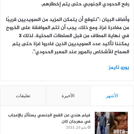
رفح الحدودي الجنوبي حتى يتم إخطارهم.
وأضاف البيان :”نتوقع أن يتمكن المزيد من السويديين قريبًا
من مغادرة غزة. ومع ذلك، يجب أن تتم الموافقة على الخروج
في نهاية المطاف من قبل السلطات المحلية. لذلك لا
يمكننا تأكيد عدد السويديين الذين غادروا غزة حتى يتم
السماح للأشخاص بالمرور عند المعبر الحدودي”.
يورو تايمز
الأشهر
الأخيرة
تعليقات
فيلم هندي عن القمع الجنسي يستأثر بالإعجاب
في مهرجان كان
مايو 25, 2023