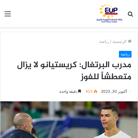
بحث
الق
عن
الرئيسية
/
رياضة
رياضة
مدرب البرتغال: كريستيانو لا يزال
متعطشاً للفوز
أكتوبر 30, 2023
933
دقيقة واحدة