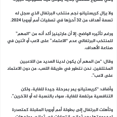
ولا يزال كريستيانو نجم منتخب البرتغال الذي سجل له
تسعة أهداف من 32 أحرزها في تصفيات أمم أوروبا 2024.
ورغم تأثيره الواضح، إلا أن مارتينيز أكد أنه من “المهم”
للمنتخب البرتغالي عدم “الاعتماد” على لاعب أو اثنين في
صناعة الأهداف.
وقال: “من المهم أن يكون لدينا العديد من اللاعبين
المختلفين. نحن نتطور في طريقة اللعب، من دون الاعتماد
على لاعب”.
وأضاف: “كريستيانو يمر بمرحلة جيدة للغاية، ولكن
التنافسية مرتفعة للغاية، سواء بالنسبة له أو للآخرين”.
وتأهلت البرتغال إلى بطولة أمم أوروبا المقبلة كمتصدرة
لمجموعتها بعد ثماني انتصارات في ثماني مواجهات.