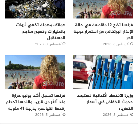
فرنسا تضع 12 مقاطعة في حالة
هواتف مهملة تخفي ثروات
الإنذار البرتقالي مع استمرار موجة
بالمليارات وتصبح مناجم
الحر
المستقبل
أغسطس 8, 2026
أغسطس 8, 2026
وزيرة الاقتصاد الألمانية تستبعد
فرنسا تسجل أشد يوليو حرارة
حدوث انخفاض في أسعار
منذ أكثر من قرن.. والنمسا تحطم
الكهرباء
رقمها القياسي بدرجة 41 مئوية
أغسطس 8, 2026
أغسطس 5, 2026