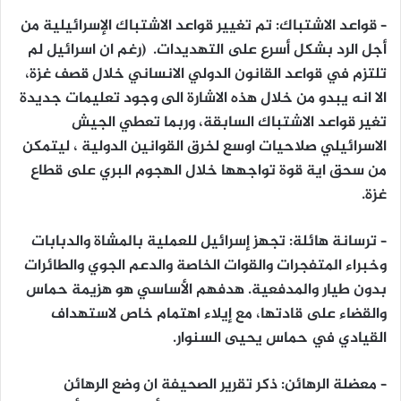
– قواعد الاشتباك: تم تغيير قواعد الاشتباك الإسرائيلية من
أجل الرد بشكل أسرع على التهديدات. (رغم ان اسرائيل لم
تلتزم في قواعد القانون الدولي الانساني خلال قصف غزة،
الا انه يبدو من خلال هذه الاشارة الى وجود تعليمات جديدة
تغير قواعد الاشتباك السابقة، وربما تعطي الجيش
الاسرائيلي صلاحيات اوسع لخرق القوانين الدولية ، ليتمكن
من سحق اية قوة تواجهها خلال الهجوم البري على قطاع
غزة.
– ترسانة هائلة: تجهز إسرائيل للعملية بالمشاة والدبابات
وخبراء المتفجرات والقوات الخاصة والدعم الجوي والطائرات
بدون طيار والمدفعية. هدفهم الأساسي هو هزيمة حماس
والقضاء على قادتها، مع إيلاء اهتمام خاص لاستهداف
القيادي في حماس يحيى السنوار.
– معضلة الرهائن: ذكر تقرير الصحيفة ان وضع الرهائن