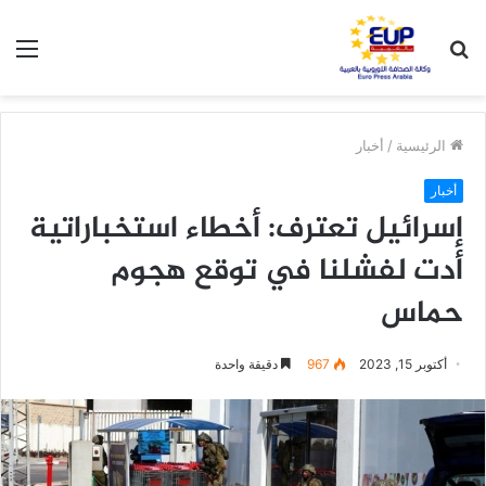
بحث
الق
عن
الرئيسية
/
أخبار
أخبار
إسرائيل تعترف: أخطاء استخباراتية
أدت لفشلنا في توقع هجوم
حماس
أكتوبر 15, 2023
967
دقيقة واحدة