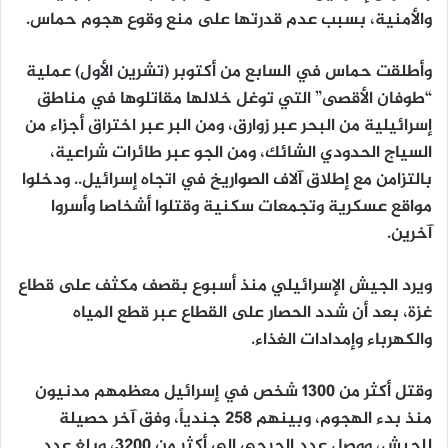
والأمنية، بسبب عدم قدرتها على منع وقوع هجوم حماس.
وأطلقت حماس في السابع من أكتوبر (تشرين الأول) عملية
“طوفان الأقصى” التي توغل خلالها مقاتلوها في مناطق
إسرائيلية من البحر عبر زوارق، ومن البر عبر اختراق أجزاء من
السياج الحدودي الشائك، ومن الجو عبر طائرات شراعية،
بالتزامن مع إطلاق آلاف الصواريخ في اتجاه إسرائيل.. ودخلوا
مواقع عسكرية وتجمعات سكنية وقتلوا أشخاصا وأسروا
آخرين.
ويرد الجيش الإسرائيلي منذ أسبوع بقصف مكثف على قطاع
غزة، بعد أن شدد الحصار على القطاع عبر قطع المياه
والكهرباء وإمدادات الغذاء.
وقتل أكثر من 1300 شخص في إسرائيل معظمهم مدنيون
منذ بدء الهجوم، وبينهم 258 جندياً، وفق آخر حصيلة
للجيش، ووصل عدد الجرحى إلى أكثر من 3200، وبلغ عدد