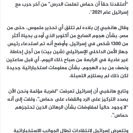
“أعتقدنا حقاً أن حماس تعلمت الدرس” من آخر حرب مع
إسرائيل عام 2021″.
وقال هانغبي إن بلاده لم تتلق أي تحذير ملموس، حتى من
مصر، بشأن هجوم السابع من أكتوبر الذي أودى بحياة أكثر
من 1300 شخص في إسرائيل، وأوضح أنه تم استدعاء رئيس
جهاز الأمن الداخلي الإسرائيلي (شين بيت) من أجل إحاطة
غير عادية في الرابعة من صباح ذلك اليوم، أي قبل ساعتين
ونصف من بدء الهجوم، بشأن معلومات استخباراتية جديدة
لكن ذلك لم يستلزم التعبئة.
وتابع هانغبي أن إسرائيل تعرضت “لضربة مؤلمة ونحن الآن
بصدد التركيز على الرد والقضاء على حماس”، ولفت إلى أنه
“لا وجود حالياً لمفاوضات بشأن الرهائن الذين تحتجزهم
حماس”.
وتتعرض إسرائيل لانتقادات تطال الجوانب الاستخباراتية