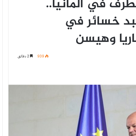
طرف في ألمانيا..
بد خسائر في
اريا وهيسن
939
2 دقائق