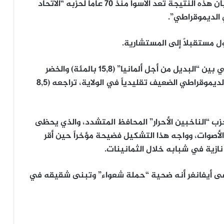
الاستطلاعات تراجعاً طفيفاً (37,6 بالمئة)، علماً بأن هذه النتيجة تعد الأسوأ منذ 70 عاما لحزبه “الاتحاد
الديموقراطي”.
 مستقبلاً إلى المستشارية.
في بافاريا التنافس على أشده على المركز الثاني بين “البديل من أجل ألمانيا” (15,8 بالمئة) والخضر
(15,6 بالمئة، في حين يواصل الحزب الاشتراكي الديموقراطي الضعيف تقليدياً في الولاية، تراجعه (8,5
ب “الناخبين الأحرار” المحافظ المتشدد، والذي يحظى
أرياف والذي نال 14 بالمئة من الأصوات، وواجه هذا التشكيل فضيحة مؤخراً حين أقر
 ادعى أيفانغر أنه ضحية “حملة شعواء” وتبنى شقيقه في