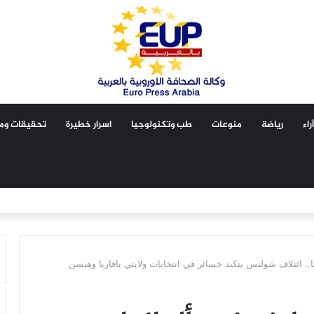
آراء
رياضة
منوعات
طب وتكنولوجيا
اسرار خطيرة
تحقيقات ومق
.. ائتلاف شولتس يتكبد خسائر في انتخابات ولايتي بافاريا وهيسن