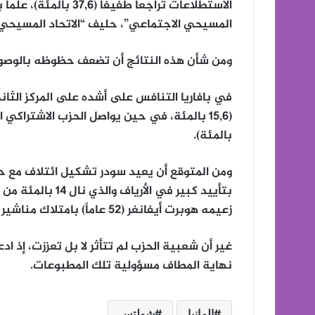
المسيحي الاجتماعي”، حليف “الاتحاد المسيحي 
ومن شأن هذه النتائج أن تضعف حظوظه بالوصول
بالمئة).
ومن المتوقع أن يعيد سودر تشكيل ائتلاف مع حز
بتأييد كبير في ال
زعيمه هوبرت أيفانغر (52 عاماً) بامتلاك مناشير نازية في شبابه خلال الثمانينات.
غير أن شعبية الحزب لم تتأثر لا بل تعززت، إذ
نهاية المطاف مسؤولية تلك المطبوعات.
المانيا
شولتس