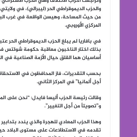
وتراجعت أحزاب الائتلاف وهي الحزب الاشتراكي
والحزب الديموقراطي الحر (ليبرالي)، في ولايتي ب
من حيث المساحة، وهيسن الواقعة في غرب البل
المركزي الأوروبي.
في بافاريا لم يبلغ الحزب الديموقراطي الحر عتبة الـ5 بالمئة اللازمة للبقاء في البرلمان 
بذلك اختار الناخبون معاقبة حكومة شولتس في
أساسيان هما القلق حيال الأزمة الصناعية في الق
بحسب التقديرات، فاز المحافظون في الاستحقاقي
أجل ألمانيا” في المركز الثاني.
وقالت رئيسة الحزب أليسا فايدل: “نحن على المس
و”تصويتاً من أجل التغيير”.
وهذا الحزب المعادي للهجرة والذي يندد بتدابير 