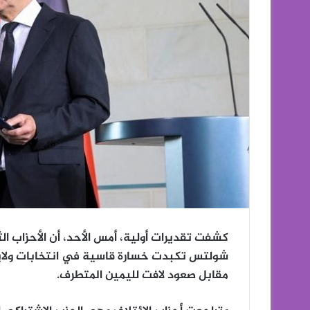
كشفت تقديرات أولية، أمس الأحد، أن الأحزاب الث
شولتس تكبدت خسارة قاسية في انتخابات ولايتي
مقابل صعود لافت لليمين المتطرف.