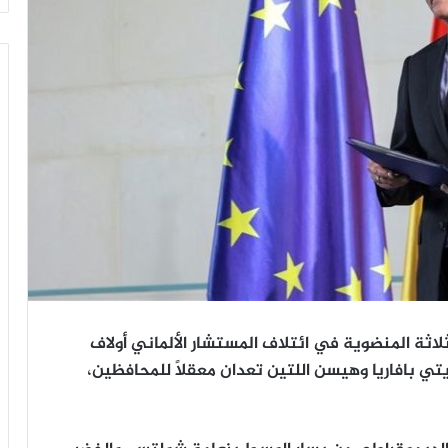
لاثة المنضوية في ائتلاف المستشار الألماني أولاف
 بافاريا وهيسن اللتين تعدان معقلاً للمحافظين،