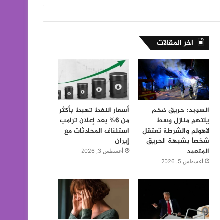
اخر المقالات
السويد: حريق ضخم
أسعار النفط تهبط بأكثر
يلتهم منازل وسط
من 6% بعد إعلان ترامب
لاهولم والشرطة تعتقل
استئناف المحادثات مع
شخصاً بشبهة الحريق
إيران
المتعمد
أغسطس 3, 2026
أغسطس 5, 2026