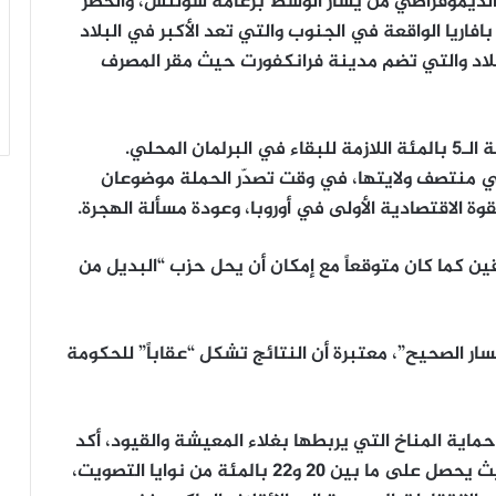
 الديموقراطي من يسار الوسط بزعامة شولتس، والخضر
افاريا الواقعة في الجنوب والتي تعد الأكبر في البلاد
اد والتي تضم مدينة فرانكفورت حيث مقر المصرف
المحلي.
 منتصف ولايتها، في وقت تصدّر الحملة موضوعان
وة الاقتصادية الأولى في أوروبا، وعودة مسألة الهجرة.
ن كما كان متوقعاً مع إمكان أن يحل حزب “البديل من
ار الصحيح”، معتبرة أن النتائج تشكل “عقاباً” للحكومة
حماية المناخ التي يربطها بغلاء المعيشة والقيود، أكد
تقدمه في الاستطلاعات على مستوى البلاد حيث يحصل على ما بين 20 و22 بالمئة من نوايا التصويت،