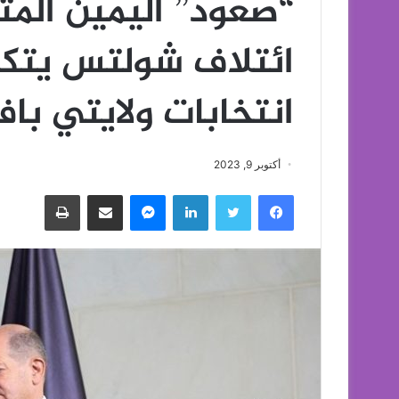
“صعود” اليمين المت
ائتلاف شولتس يتك
انتخابات ولايتي باف
أكتوبر 9, 2023
فيسبوك
تويتر
لينكدإن
ماسنجر
مشاركة عبر البريد
طباعة