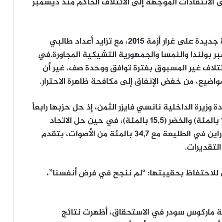
ى الانتقادات الموجهة إلى الائتلاف الحاكم منذ ديسمبر
وتركزت الحملة أيضاً على المخاوف من أزمة هجرة جديدة على غرار أزمة 2015، مع تزايد أعداد طالبي
بر بولندا والنمسا والجمهورية التشيكية المجاورة.في
ائتلاف غير المسبوق بفترة توافق ووحدة صف، غير أن
اضيع، من خفض الإنفاق إلى مكافحة ظاهرة الاحترار.
زيرة الداخلية نانسي فايزر الثمن، إذ حل حزبها رابعاً
(15,2 بالمئة) خلف “البديل من أجل ألمانيا” (16,8 بالمئة) والخضر (15,5 بالمئة)، في حين حل الاتحاد
المسيحي الديموقراطي بقيادة المغمور بوريس راين في الطليعة مع 34,7 بالمئة من الأصوات، بتقدم
ى للاحتفاظ بحقيبتها: “لم ننجح في فرض أنفسنا”،
ية ماركوس سودر في الاستحقاق، أظهرت نتائج