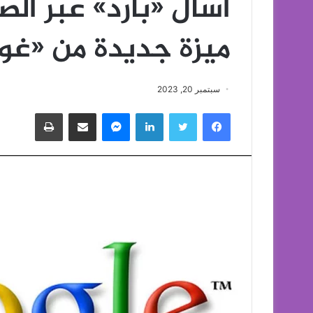
اسأل «بارد» عبر الص
ميزة جديدة من «غو
سبتمبر 20, 2023
فيسبوك
تويتر
لينكدإن
ماسنجر
مشاركة عبر البريد
طباعة