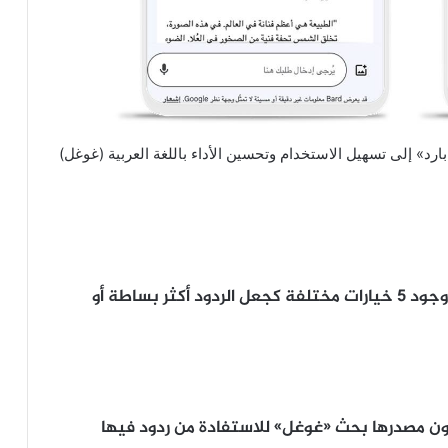
د» إلى تسهيل الاستخدام وتحسين الأداء باللغة العربية (غوغل)
إمكانية تغيير ردود «بارد» من حيث الأسلوب مع وجود 5 خيارات مختلفة كجعل الردود أكثر بساطة أو
ون مصدرها بحث «غوغل» للاستفادة من ردود فيها