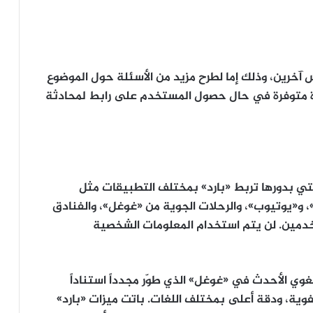
آخرين، وذلك إما لطرح مزيد من الأسئلة حول الموضوع
زة متوفرة في حال حصول المستخدم على رابط لمحادثة
ليزية فقط، التي بدورها تربط «بارد» بمختلف التطبيقات مثل
G»، و«خرائط غوغل»، و«يوتيوب»، والرحلات الجوية من «غوغل»، والفنادق
دمين. لن يتم استخدام المعلومات الشخصية
نموذج «PaLM2» النموذج اللغوي الأحدث في «غوغل» الذي طوّر مجدداً استناداً
ية، ودقة أعلى بمختلف اللغات. باتت ميزات «بارد»