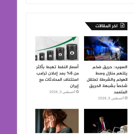
اخر المقالات
السويد: حريق ضخم
أسعار النفط تهبط بأكثر
يلتهم منازل وسط
من 6% بعد إعلان ترامب
لاهولم والشرطة تعتقل
استئناف المحادثات مع
شخصاً بشبهة الحريق
إيران
المتعمد
أغسطس 3, 2026
أغسطس 5, 2026