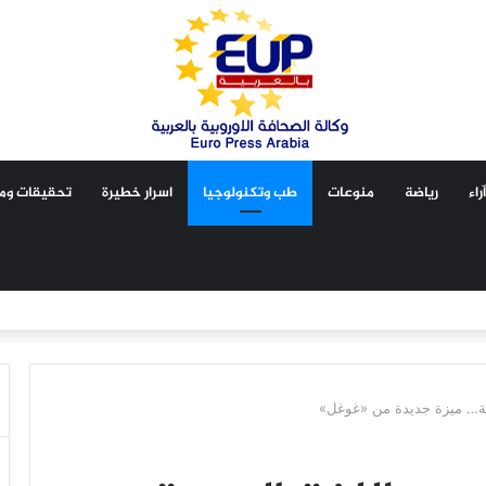
آراء
رياضة
منوعات
طب وتكنولوجيا
اسرار خطيرة
تحقيقات ومق
بية… ميزة جديدة من «غوغل»