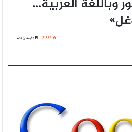
ور وباللغة العربية…
غل»
2٬887
دقيقة واحدة