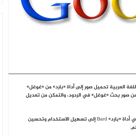
اللغة العربية تحميل صور إلى أداة «بارد» من «غوغل»
ة Google»، والاستفادة من صور بحث «غوغل» في الردود، والتمكن من تعديل
وتهدف «غوغل» من خلال هذه الميزة الجديدة في أداة «بارد» Bard إلى تسهيل الاستخدام وتحسين
م.