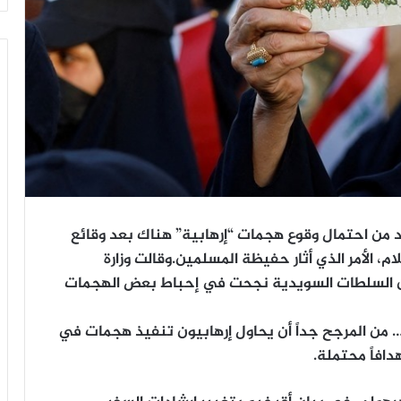
 من احتمال وقوع هجمات “إرهابية” هناك بعد وقائع
 الأمر الذي أثار حفيظة المسلمين.وقالت وزارة
إن السلطات السويدية نجحت في إحباط بعض الهجمات
من المرجح جداً أن يحاول إرهابيون تنفيذ هجمات في
دافاً محتملة.