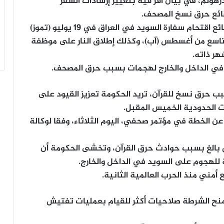
هولم، في بيان أقر فيه بتغيير إرشادات السفر
وقائع حرق نسخ المصحف.
وقال لاندرهولم إن تقييم المخاطر استند إلى وقائع اقتحام سفارة السويد في العراق في 19 يوليو (تموز)
تاسع من أغسطس (آب)، وكذلك إطلاق النار على موظفة
ر ذاته.
في الداخل والخارج لهجمات بسبب حرق المصحف.
 حرق نسخ للقرآن، تريد الحكومة تعزيز القيود على
ات الحدودية الخميس المقبل.
ن الخطة في مؤتمر صحفي، اليوم الثلاثاء، وفقا لوكالة
بالغ بسبب حوادث حرق القرآن، وتخشى الحكومة أن
لهجوم على السويد في الداخل والخارج.
مني منذ الحرب العالمية الثانية.
 منح الشرطة صلاحيات أكثر للقيام بعمليات تفتيش