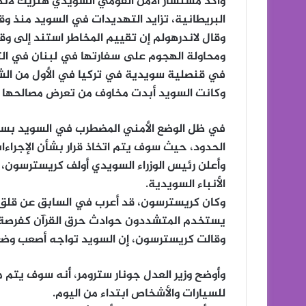
وأكد مستشار الأمن القومي السويدي هنريك لاندر
البريطانية، تزايد التهديدات في السويد منذ 
ومحاولة الهجوم على سفارتها في لبنان في ال
في قنصلية سويدية في تركيا في الأول من الشه
وكانت السويد أبدت مخاوف من تعرض مصالحها 
في ظل الوضع الأمني المضطرب في السويد بسبب
الحدود، حيث سوف يتم اتخاذ قرار بشأن الإجراء
وأعلن رئيس الوزراء السويدي أولف كريسترسون، ع
الأنباء السويدية.
وكان كريسترسون، قد أعرب في السابق عن قلق 
يستخدم المتشددون حوادث حرق القرآن كفرصة ل
وقالت كريسترسون، إن السويد تواجه أصعب وضع أ
وأوضح وزير العدل جونار سترومر، أنه سوف يتم
للسيارات والأشخاص ابتداء من اليوم.