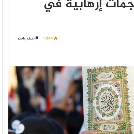
جمات إرهابية في
1٬044
دقيقة واحدة