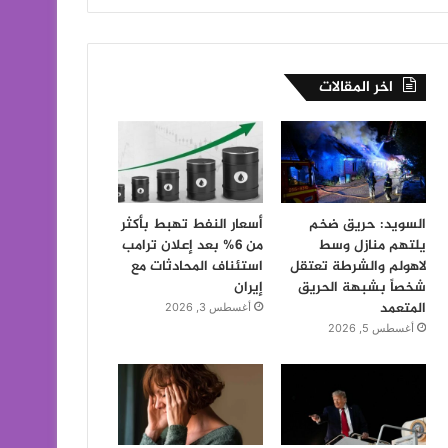
اخر المقالات
السويد: حريق ضخم
أسعار النفط تهبط بأكثر
يلتهم منازل وسط
من 6% بعد إعلان ترامب
لاهولم والشرطة تعتقل
استئناف المحادثات مع
شخصاً بشبهة الحريق
إيران
المتعمد
أغسطس 3, 2026
أغسطس 5, 2026