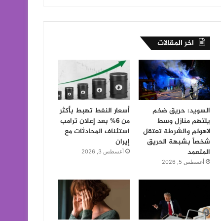
اخر المقالات
السويد: حريق ضخم
أسعار النفط تهبط بأكثر
يلتهم منازل وسط
من 6% بعد إعلان ترامب
لاهولم والشرطة تعتقل
استئناف المحادثات مع
شخصاً بشبهة الحريق
إيران
المتعمد
أغسطس 3, 2026
أغسطس 5, 2026