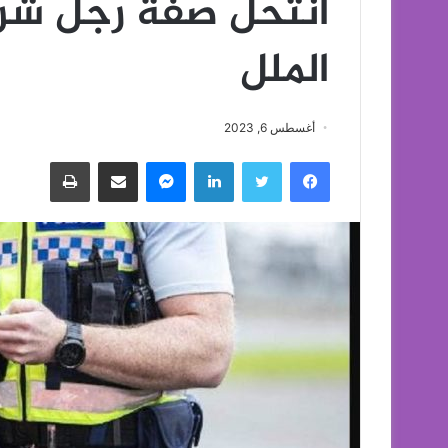
انتحل صفة رجل ش
الملل
أغسطس 6, 2023
فيسبوك
تويتر
لينكدإن
ماسنجر
مشاركة عبر البريد
طباعة