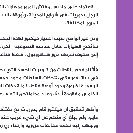
بالاعتماد على ملابس مفتش المرور ومهارات الت
الرجل بدوريات في شوارع المدينة، وأووقف ال
المرور المختلفة.
ومن غير الواضح سبب اختيار فيكتور لهذه المهنة 
سائقي السيارات خلال خدمته التطوعية ، لكن ح
إلى صفوف شرطة مرور ستافروبول ، سقط قناعه
فأثناء فحص لقطات من كاميرات الجسد التي يحم
في بياتيغورسكي، لاحظت السلطات وجود خمسة
الرسمية لضرورة وجود أربعة فقط. كما لاحظت ال
الخامس مفقودة أيضًا، وعند محاولتهم التعرف ع
وأظهر تحقيق أن فيكتور قام بدوريات مع مفتشي 
مايو، ولم يبلغ أي منهم عن أي شيء غريب عنه
ووجهت إليه تهمة مخالفات مرورية وارتداء زي ر