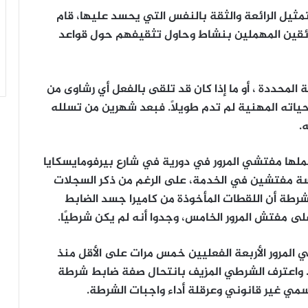
مثيل الرائعة والثقة بالنفس التي يحسد عليها، قام
سائقين المهملين بنشاط وحاول تثقيفهم حول قواعد
المحددة ، أو ما إذا كان قد تلقى بالفعل أي رشاوى من
ياته المهنية لم تدم طويلاً. فبعد شهرين من تسلله
.
لها مفتشي المرور في دورية في شارع بيرفومايسكايا
 مفتشين في الخدمة، على الرغم من ذكر السجلات
شرطة أن اللقطات المأخوذة من كاميرا جسد الضابط
لى مفتش المرور الخامس، وجدوا أنه لم يكن شرطيًا.
المرور الأربعة الفعليين خمس مرات على الأقل منذ
. واعترف الشرطي المزيف بانتحال صفة ضابط شرطة
سمي غير قانوني وعرقلة أداء واجبات الشرطة.