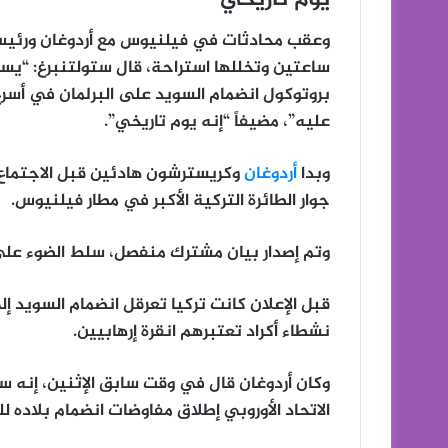
يوم تاريخي
وعقب محادثات في فيلنيوس مع أردوغان ورئيس 
ساعتين وتخللها استراحة، قال ستولتنبرغ: “يس
بروتوكول انضمام السويد على البرلمان في أس
عليه”، مضيفاً “إنه يوم تاريخي”.
وبدا
أردوغان
وكريسترشون هادئين قبل الاجتماع،
جوار الطائرة التركية الأكبر في مطار فيلنيوس.
وتم إصدار بيان مشترك منفصل، سلط الضوء على ا
قبل الإعلان كانت تركيا تعرقل انضمام السويد
نشطاء أكراد تعتبرهم انقرة إرهابيين.
وكان أردوغان قال في وقت سابق الإثنين، إنه 
الاتحاد الأوروبي إطلاق مفاوضات انضمام بلاده لل