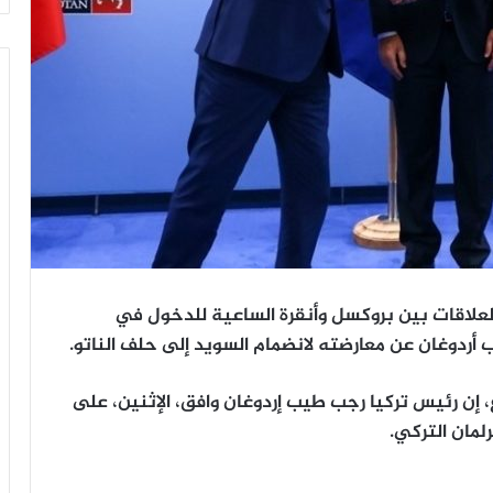
لعلاقات بين بروكسل وأنقرة الساعية للدخول في
ب أردوغان عن معارضته لانضمام السويد إلى حلف الناتو.
إن رئيس تركيا رجب طيب إردوغان وافق، الإثنين، على
مان التركي.