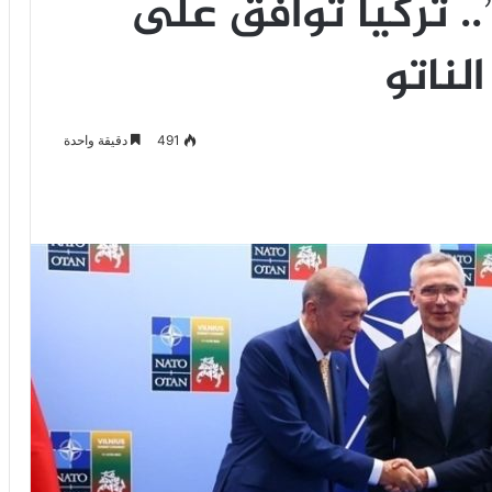
. تركيا توافق على
لناتو
491
دقيقة واحدة