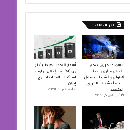
اخر المقالات
السويد: حريق ضخم
أسعار النفط تهبط بأكثر
يلتهم منازل وسط
من 6% بعد إعلان ترامب
لاهولم والشرطة تعتقل
استئناف المحادثات مع
شخصاً بشبهة الحريق
إيران
المتعمد
أغسطس 3, 2026
أغسطس 5, 2026