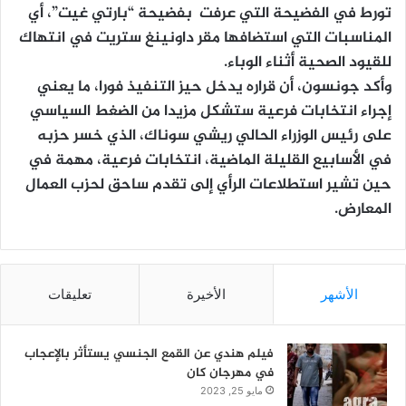
تورط في الفضيحة التي عرفت بفضيحة “بارتي غيت”، أي
المناسبات التي استضافها مقر داونينغ ستريت في انتهاك
للقيود الصحية أثناء الوباء.
وأكد جونسون، أن قراره يدخل حيز التنفيذ فورا، ما يعني
إجراء انتخابات فرعية ستشكل مزيدا من الضغط السياسي
على رئيس الوزراء الحالي ريشي سوناك، الذي خسر حزبه
في الأسابيع القليلة الماضية، انتخابات فرعية، مهمة في
حين تشير استطلاعات الرأي إلى تقدم ساحق لحزب العمال
المعارض.
الأشهر
الأخيرة
تعليقات
فيلم هندي عن القمع الجنسي يستأثر بالإعجاب
في مهرجان كان
مايو 25, 2023