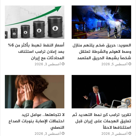
السويد: حريق ضخم يلتهم منازل
أسعار النفط تهبط بأكثر من 6%
وسط لاهولم والشرطة تعتقل
بعد إعلان ترامب استئناف
شخصاً بشبهة الحريق المتعمد
المحادثات مع إيران
أغسطس 5, 2026
أغسطس 3, 2026
تقرير: ترامب كرر نمط التهديد ثم
لا تتجاهلها.. عوامل تزيد
تعليق الهجمات على إيران قبل
احتمالات الإصابة بنوبات الصداع
استئنافها لاحقاً
النصفي
أغسطس 3, 2026
أغسطس 3, 2026