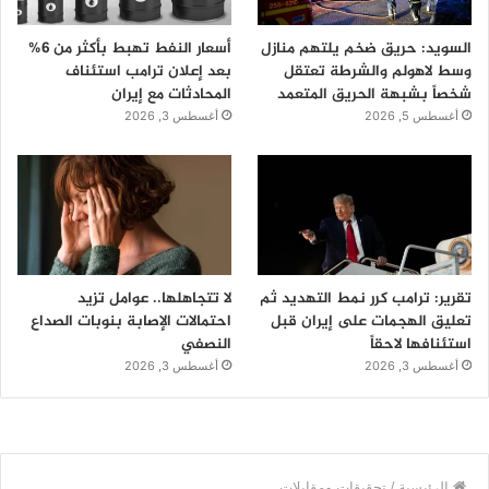
السويد: حريق ضخم يلتهم منازل
أسعار النفط تهبط بأكثر من 6%
وسط لاهولم والشرطة تعتقل
بعد إعلان ترامب استئناف
شخصاً بشبهة الحريق المتعمد
المحادثات مع إيران
أغسطس 5, 2026
أغسطس 3, 2026
تقرير: ترامب كرر نمط التهديد ثم
لا تتجاهلها.. عوامل تزيد
تعليق الهجمات على إيران قبل
احتمالات الإصابة بنوبات الصداع
استئنافها لاحقاً
النصفي
أغسطس 3, 2026
أغسطس 3, 2026