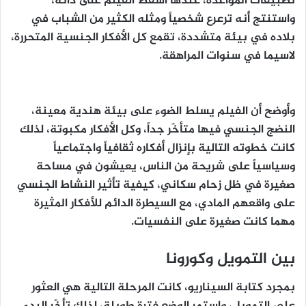
تطبيقات المواعدة، عندها أسقط الفيلم على ذاته،
واستنتج أنه ترعرع شخصياً ومثله الكثير من الشباب في
بلاده في بيئة متشددة، تقمع كل الأفكار الجنسية المتحررة،
لاسيما في سنوات المراهقة.
وأوضح أن الفيلم يسلط الضوء على بيئة هندية معينة،
النضج الجنسي فيها متأخّر جداً، وكل الأفكار مكبوتة، لذلك
كانت خطوته التالية بإنزال أفكاره ثقافياً واجتماعياً
وسياسياً على شريحة من الناس، يعيشون في مساحة
صغيرة في ظل زحام سكاني، كيفية تأثير النشاط الجنسي
على واقعهم المادي، مع السيطرة الدائم للأفكار المثيرة
مهما كانت صغيرة على النفسيات.
بين التمويل وكورونا
بمجرد كتابة السيناريو، كانت المرحلة التالية هي العثور
على التمويل، واستمر الوضع فترة طويلة، لذلك تأخّر البدء