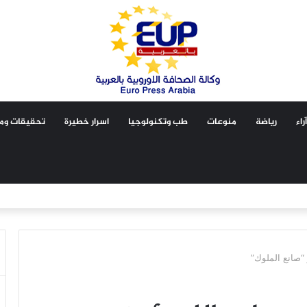
آراء
رياضة
منوعات
طب وتكنولوجيا
اسرار خطيرة
تحقيقات ومق
 “صانع الملوك”