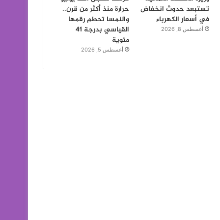
تستبعد حدوث انخفاض
حرارة منذ أكثر من قرن..
في أسعار الكهرباء
والنمسا تحطم رقمها
القياسي بدرجة 41
أغسطس 8, 2026
مئوية
أغسطس 5, 2026