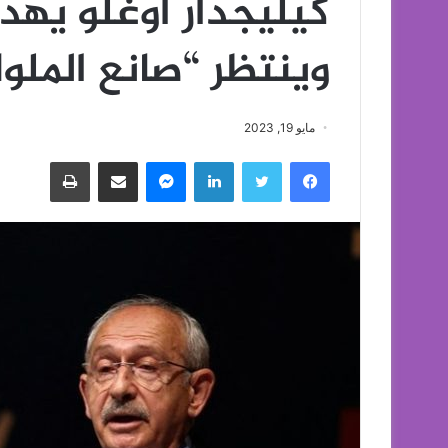
كيليجدار أوغلو يهد
وينتظر “صانع الملو
مايو 19, 2023
فيسبوك
تويتر
لينكدإن
ماسنجر
مشاركة عبر البريد
طباعة