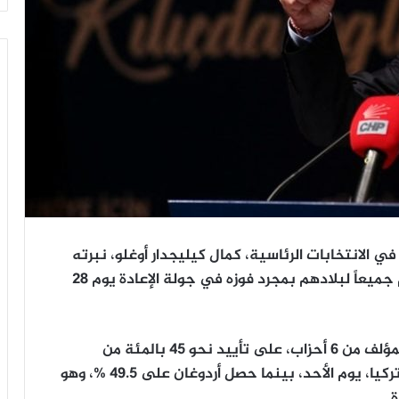
الانتخابات الرئاسية، كمال كيليجدار أوغلو، نبرته
بخصوص المهاجرين، الخميس، وتعهد بإعادتهم جميعاً لبلادهم بمجرد فوزه في جولة الإعادة يوم 28
وحصل كيليجدار أوغلو، مرشح تحالف المعارضة المؤلف من 6 أحزاب، على تأييد نحو 45 بالمئة من
الناخبين في الجولة الأولى من انتخابات رئاسة تركيا، يوم الأحد، بينما حصل أردوغان على 49.5 %، وهو
.