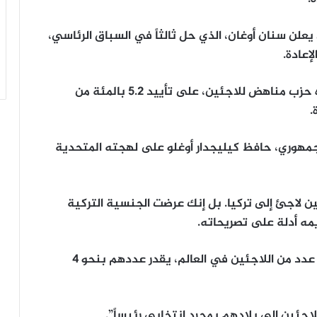
لن سنان أوغان، الذي حل ثالثاً في السباق الرئاسي،
عادة.
وحصل سنان أوغان، السياسي القومي الذي أيّده حزب مناهض للاجئين، على تأييد 5.2 بالمئة من
.
مهوري، حافظ كيليجدار أوغلو على لهجته المتحدية
ردوغان، سمحت عن قصد بدخول 10 ملايين لاجئ إلى تركيا. بل إنك عرضت الجنسية التركية
ه أدلة على تصريحاته.
وتفيد إحصاءات رسمية بأن تركيا تستضيف أكبر عدد من اللاجئين في العالم، يقدر عددهم بنحو 4
اجئين إلى بلادهم بمجرد انتخابي رئيساً”.