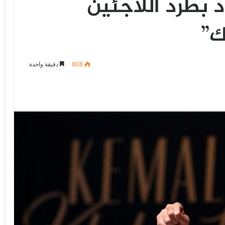
د بطرد اللاجئين
ك”
606
دقيقة واحدة