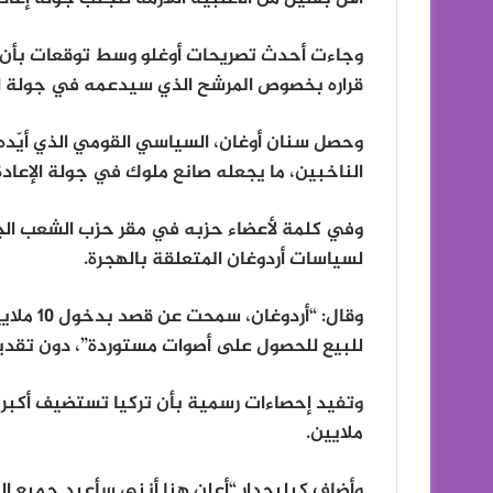
وجاءت أحدث تصريحات أوغلو وسط توقعات بأن يع
قراره بخصوص المرشح الذي سيدعمه في جولة الإ
الناخبين، ما يجعله صانع ملوك في جولة الإعادة
وفي كلمة لأعضاء حزبه في مقر حزب الشعب الج
لسياسات أردوغان المتعلقة بالهجرة.
وقال: “أ
للبيع للحصول على أصوات مستوردة”، دون تقديم
ملايين.
وأضاف كيليجدار “أعلن هنا أنني سأعيد جميع الل