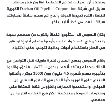
ويُعتقد أن العملية قد تم التخطيط لها من قبل موظف
سابق في شركة Daehan Oil Pipeline Corporation الكورية
للنفظ، التي تديرها الدولة والذي تم فصله سابقاً لمحاولته
سرقة النفط من خط أنابيب آخر.
وكان اللصوص قد استأجروا فندقاً بالقرب من هدفهم بحجة
رغبتهم في الاستحواذ عليه، وأمضوا معظم أيام إقامتهم
في الحفر باستخدام أدوات بدائية لتجنب جذب الانتباه.
وقام اللصوص بمسح الفندق لفترة طويلة قبل التواصل مع
المالك وجعله يعتقد أنهم يريدون استثمار الفندق. وقاموا
بتأجيره بسعر شهري 4.5 مليون وون (3500 دولار)، وأغلقوا
المبنى على الفور وبدأوا الحفر في الطابق السفلي من
المبنى، واستخدموا المجارف والفؤوس فقط للحفاظ على
مستويات الضوضاء منخفضة، لكن في النهاية اقتربوا من
هدفهم.