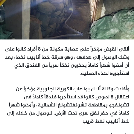
أُلقي القبض مؤخراً على عصابة مكونة من 8 أفراد كانوا على
وشك الوصول إلى هدفهم، وهو سرقة خط أنابيب نفط، بعد
أن أمضوا شهراً كاملاً يحفرون نفقاً سرياً من الفندق الذي
استأجروه لهذه العملية.
وأفادت وكالة أنباء يونهاب الكورية الجنوبية مؤخراً عن
اعتقال 8 لصوص كانوا قد استأجروا فندقاً كاملاً في
تشونغجو بمقاطعة تشونغتشونغ الشمالية، وأمضوا شهراً
كاملاً في حفر نفق سري تحت الأرض، للوصول من خلاله إلى
خط أنابيب نفط قريب.