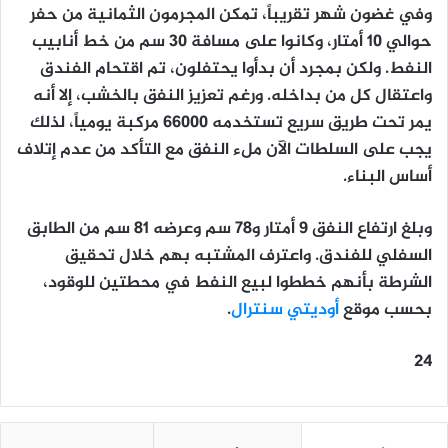
وفي غضون شهر تقريباً، تمكن المجرمون الثمانية من حفر
حوالي 10 أمتار، وكانوا على مسافة 30 سم من خط أنابيب
النفط. ولكن بمجرد أن بدأوا يحتفلون، تم اقتحام الفندق
واعتقال كل من بداخله. ورغم تعزيز النفق بالخشب، إلا أنه
يمر تحت طريق سريع تستخدمه 66000 مركبة يومياً، لذلك
يجب على السلطات الآن ملء النفق مع التأكد من عدم إتلاف
أساس البناء.
وبلغ ارتفاع النفق 9 أمتار و78 سم وعرضه 81 سم من الطابق
السفلي للفندق. واعترف المشتبه بهم خلال تحقيق
الشرطة بأنهم خططوا لبيع النفط في محطتين للوقود،
بحسب موقع
أوديتي سنترال
.
24