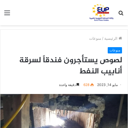
بحث
الق
عن
الرئيسية
/
منوعات
منوعات
لصوص يستأجرون فندقاً لسرقة
أنابيب النفط
مايو 14, 2023
628
دقيقة واحدة