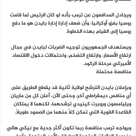
ويجادل المدافعون عن ترمب بأنه لو كان الرئيس لما قامت
روسيا بغزو أوكرانيا، وأن ضعف إدارة إدارة بايدن هو ما دفع
روسيا إلى القيام بهذه الخطوة.
ويستهدف الجمهوريون توجيه الضربات لبايدن في مجال
ارتفاع الأسعار، وارتفاع التضخم، واحتمالات دخول الاقتصاد
الأميركي مرحلة الركود.
منافسة محتملة
وبإعلان بايدن الترشح لولاية ثانية قد يقطع الطريق على
أي منافس ديمقراطي آخر. وحتى الآن، أعلن كل من ماريان
ويليامسون وروبرت كينيدي ترشحهما، لكنهما لا يملكان
القاعدة القوية التي تمكن كلاً منهما من الصمود طويلاً.
ويواجه ترمب منافسة ربما تكون أكثر جدية مع نيكي هالي