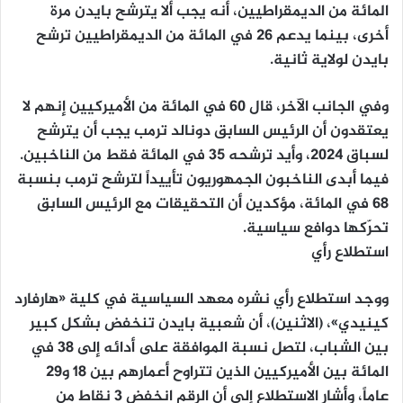
المائة من الديمقراطيين، أنه يجب ألا يترشح بايدن مرة
أخرى، بينما يدعم 26 في المائة من الديمقراطيين ترشح
بايدن لولاية ثانية.
وفي الجانب الآخر، قال 60 في المائة من الأميركيين إنهم لا
يعتقدون أن الرئيس السابق دونالد ترمب يجب أن يترشح
لسباق 2024، وأيد ترشحه 35 في المائة فقط من الناخبين.
فيما أبدى الناخبون الجمهوريون تأييداً لترشح ترمب بنسبة
68 في المائة، مؤكدين أن التحقيقات مع الرئيس السابق
تحرّكها دوافع سياسية.
استطلاع رأي
ووجد استطلاع رأي نشره معهد السياسية في كلية «هارفارد
كينيدي»، (الاثنين)، أن شعبية بايدن تنخفض بشكل كبير
بين الشباب، لتصل نسبة الموافقة على أدائه إلى 38 في
المائة بين الأميركيين الذين تتراوح أعمارهم بين 18 و29
عاماً، وأشار الاستطلاع إلى أن الرقم انخفض 3 نقاط من