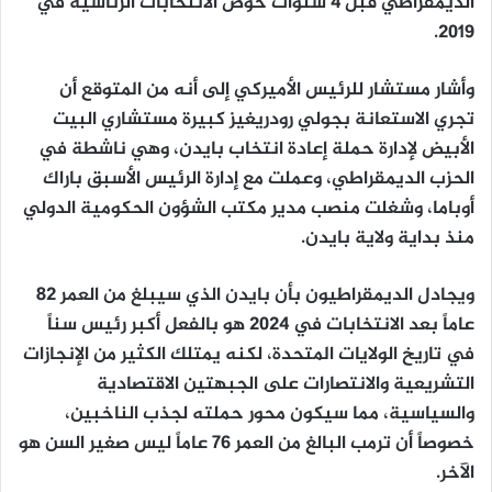
الديمقراطي قبل 4 سنوات خوض الانتخابات الرئاسية في
2019.
وأشار مستشار للرئيس الأميركي إلى أنه من المتوقع أن
تجري الاستعانة بجولي رودريغيز كبيرة مستشاري البيت
الأبيض لإدارة حملة إعادة انتخاب بايدن، وهي ناشطة في
الحزب الديمقراطي، وعملت مع إدارة الرئيس الأسبق باراك
أوباما، وشغلت منصب مدير مكتب الشؤون الحكومية الدولي
منذ بداية ولاية بايدن.
ويجادل الديمقراطيون بأن بايدن الذي سيبلغ من العمر 82
عاماً بعد الانتخابات في 2024 هو بالفعل أكبر رئيس سناً
في تاريخ الولايات المتحدة، لكنه يمتلك الكثير من الإنجازات
التشريعية والانتصارات على الجبهتين الاقتصادية
والسياسية، مما سيكون محور حملته لجذب الناخبين،
خصوصاً أن ترمب البالغ من العمر 76 عاماً ليس صغير السن هو
الآخر.