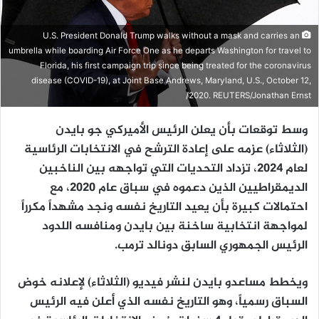
U.S. President Donald Trump walks without a mask and carries an
umbrella while boarding Air Force One as he departs Washington for travel to
Florida, his first campaign trip since being treated for the coronavirus
disease (COVID-19), at Joint Base Andrews, Maryland, U.S., October 12,
2020. REUTERS/Jonathan Ernst/
وسط توقعات بأن يعلن الرئيس الأميركي جو بايدن
(الثلاثاء) عزمه على إعادة الترشح في الانتخابات الرئاسية
لعام 2024، تزداد التحديات التي تواجهه بين الناخبين
الديمقراطيين الذين دعموه في سباق عام 2020، مع
احتمالات كبيرة بأن يعيد التاريخ نفسه ونجد مشهداً مكرراً
لمواجهة انتخابية ساخنة بين بايدن ومنافسه اللدود
الرئيس الجمهوري السابق دونالد ترمب.
ويخطط مساعدو بايدن لنشر فيديو (الثلاثاء) لإعلانه خوض
السباق رسمياً، وهو التاريخ نفسه الذي أعلن فيه الرئيس