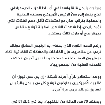
ويواجه بايدن قلقاً واسعاً في أوساط الحزب الديمقراطي
الذي ينظر إلى سنّ الرئيس الأميركي وصحته البدنية
والذهنية بترقب حذر، مع احتمالات تآكل دعم الفئات التي
تؤيد بايدن، إذا شهدت الشهور المقبلة ترشح منافس
ديمقراطي أو طرف ثالث مستقل.
ورغم الدعم القوي الذي يحظى به الرئيس السابق دونالد
ترمب من مناصريه، فإن الخلافات والمشكلات القضائية تكاد
تجعل من الصعب عليه حصد دعم ناخبين آخرين، بخلاف
قاعدته الصلبة من الجمهوريين.
ووجد استطلاع للرأي أجرته شبكة «إن بي سي نيوز» أن
غالبية الأميركيين يعارضون ترشح كل من بايدن والرئيس
السابق دونالد ترمب مرة أخرى.
ويعتقد 70 في المائة من الناخبين، بما في ذلك 51 في