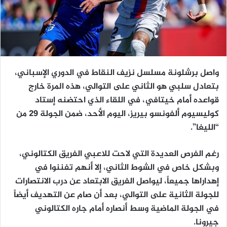
واصل برشلونة مسلسل نزيف النقاط في الدوري الإسباني،
بتعادل سلبي هو الثاني على التوالي، هذه المرة خارج
قواعده أمام خيتافي، في اللقاء الذي احتضنه إستاد
كوليسيوم ألفونسو بيريز، اليوم الأحد، ضمن الجولة 29 من
“الليغا”.
رغم الفرص العديدة التي لاحت للاعبي الفريق الكتالوني،
وبشكل خاص في الشوط الثاني، إلا أنهم تفننوا في
إهداراها جميعاً، ليواصل الفريق الابتعاد عن درب الانتصارات
للجولة الثانية على التوالي، بعد أن صام عن التهديف أيضاً
في الجولة الماضية وسط أنصاره أمام جاره الكتالوني
جيرونا.