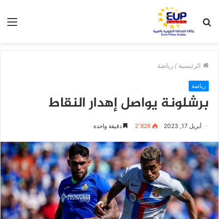
بحث
الق
عن
الرئيسية
/
رياضة
رياضة
برشلونة يواصل إهدار النقاط
أبريل 17, 2023
2٬826
دقيقة واحدة