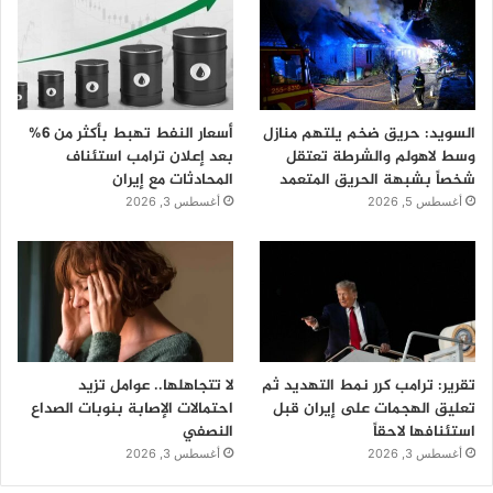
السويد: حريق ضخم يلتهم منازل
أسعار النفط تهبط بأكثر من 6%
وسط لاهولم والشرطة تعتقل
بعد إعلان ترامب استئناف
شخصاً بشبهة الحريق المتعمد
المحادثات مع إيران
أغسطس 5, 2026
أغسطس 3, 2026
تقرير: ترامب كرر نمط التهديد ثم
لا تتجاهلها.. عوامل تزيد
تعليق الهجمات على إيران قبل
احتمالات الإصابة بنوبات الصداع
استئنافها لاحقاً
النصفي
أغسطس 3, 2026
أغسطس 3, 2026