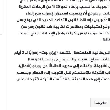
أيضًا موظفي فحص الشحنات القادمة إلى المطار. وفي
فرنسا تواصل لليوم الـ 14 إضراب مُراقبي الملاحة الجوية، ما تسبب بإلغاء نحو 25% من الرحلات المقررة
نت. ويتوقع أن يتسبب استمرار الإضراب في إلغاء
المُضربون بإسقاط قانون التقاعد الجديد الذي يرفع سن
. وتعيش فرنسا على وقع احتجاجات ومظاهرات نقابية ضد قانون رفع سن
ا العاصمة باريس، كما تتواصل الإضرابات التي شملت
افة.
وفي البرتغال بدأ السبت موظفو شركة الطيران البريطانية المنخفضة التكلفة «إيزي جت» إضرابًا لـ 3 أيام
لرحلات صباح السبت، ولا سيما إلى باستيا (فرنسا)
ن لشبونة، وكذلك إلى مدريد انطلاقًا من بورتو (شمال)،
 الشركة بالاستعلام قبل التوجه إلى المطار. وبحسب
النقابة الوطنية لموظفي الطيران المدني التي دعت إلى هذه التعبئة، فقد ألغت الشركة 78 رحلة على
فرنسا