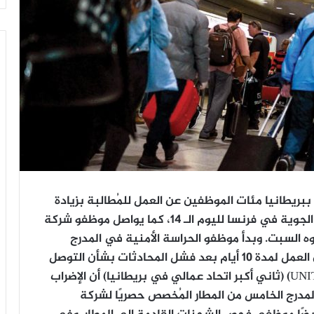
ببريطانيا مئات الموظفين عن العمل للمُطالبة بزيادة
الأجور، في حين يتواصل إضراب مُراقبي الملاحة الجوية في فرنسا لليوم الـ 14، كما يواصل موظفو شركة
ه السبت. وبدأ موظفو الحراسة الأمنية في المدرج
الخامس من مطار هيثرو بلندن الجمعة إضرابًا عن العمل لمدة 10 أيام بعد فشل المحادثات بشأن التوصل
إلى تسوية لأجورهم. وذكرت نقابة «يونايت»(UNITE) (ثاني أكبر اتحاد عمالي في بريطانيا) أن الإضراب
 في المدرج الخامس من المطار المُخصص حصريًا لشركة