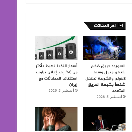
اخر المقالات
السويد: حريق ضخم
أسعار النفط تهبط بأكثر
يلتهم منازل وسط
من 6% بعد إعلان ترامب
لاهولم والشرطة تعتقل
استئناف المحادثات مع
شخصاً بشبهة الحريق
إيران
المتعمد
أغسطس 3, 2026
أغسطس 5, 2026