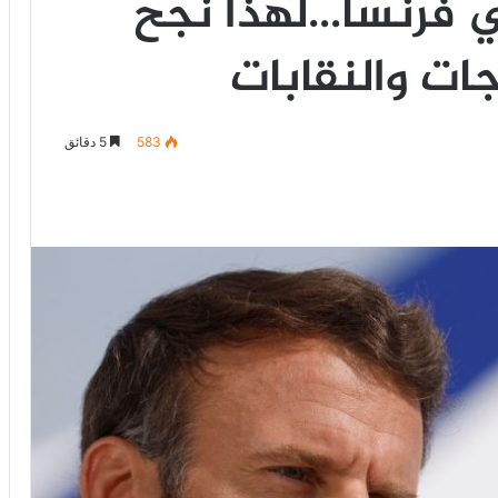
ي فرنسا…لهذا نجح
جات والنقابات
583
5 دقائق