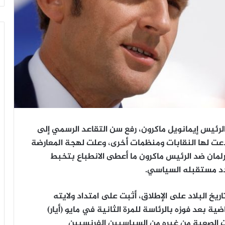
لرئيس إيمانويل ماكرون، رفع سن التقاعد الرسمي إلى
 دعت لها النقابات ومنظمات أخرى، وعلت لهجة المعارضة
رلمان ضد الرئيس ماكرون ما أعطى الانطباع بتخبط
د مستقبله السياسي.
خ البلاد على الإطلاق، أثبت على امتداد ولايته
ر القليلة الماضية بعد فوزه بالرئاسة للمرة الثانية في مايو (أيار)
رات الصعبة من غيره من السياسيين الفرنسيين