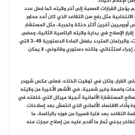
ن الإعلام أحياناً.
م يؤجل القرارات الصعبة إلى آخر ولايته كما فعل عدد
 الانتخابية مثل رفع سن التقاعد الذي كان أحد محاور
س أوروبيين آخرين أكثر حنكة وتجربة، مثل المستشار
إقرار الإصلاح في بداية ولايته الرئاسية الثانية، ومضى
في قراره حتى النهاية متجاوزاً الأحزاب، والنقابات، والبرلمان المتردد بفضل المادة الدستورية 49-3 التي
 إجراء استثنائي، ولكنه دستوري وقانوني، لا يمكن
على القرار، ولكن في توقيت اتخاذه، فعلى عكس شرودر
احات واسعة وغير شعبية، في الأشهر الأخيرة من ولايته
لح المستشارة الألمانية أنجيلا ميركل التي خلفته في
كثر من 15 عاماً، بفضل قوة وأداء الاقتصاد الألماني الذي انتعش بعد إصلاحات
ظمة التقاعد بعد فترة قصيرة من فوزه بالرئاسة، ما
، وربما من التفاخر بجني ثمار ما أقدم عليه من إصلاح عجزت عنه