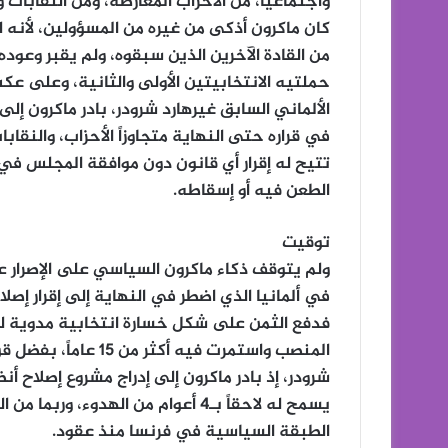
واجتماعياً، من الأحزاب المعارضة، ومن النقابات وم
كان ماكرون أذكى من غيره من المسؤولين، لأنه ل
من القادة الآخرين الذين سبقوه، ولم يقبر وعوده
حملتيه الانتخابيتين الأولى والثانية، وعلى عك
الألماني السابق غيرهارد شرودر، بادر ماكرون إلى 
تتيح له إقرار أي قانون دون موافقة المجلس في
الطعن فيه أو إسقاطه.
توقيت
ولم يتوقف ذكاء ماكرون السياسي على الإصرار 
في ألمانيا الذي اضطر في النهاية إلى إقرار إصل
فدفع الثمن على شكل خسارة انتخابية مدوية لصا
المنصب واستمرت فيه أ
شرودر، إذ بادر ماكرون إلى إدراج مشروع إصلاح أن
يسمح له لاحقاً بـ4 أعوام من الهدوء
الطبقة السياسية في فرنسا منذ عقود.