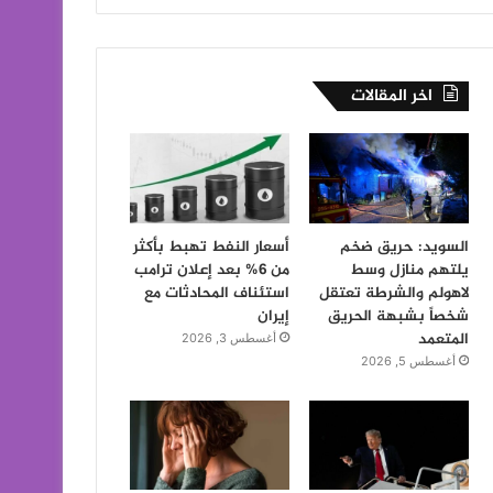
اخر المقالات
السويد: حريق ضخم
أسعار النفط تهبط بأكثر
يلتهم منازل وسط
من 6% بعد إعلان ترامب
لاهولم والشرطة تعتقل
استئناف المحادثات مع
شخصاً بشبهة الحريق
إيران
المتعمد
أغسطس 3, 2026
أغسطس 5, 2026