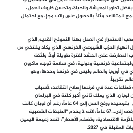
م بفضل تطور المعيشة والحياة، وتحسن ظروف العمل،
ا يسمح للمتقاعد مثلاً بالحصول على راتب مجزٍ، مع احتمال
عب الاستمرار في العمل بهذا النموذج القديم الذي
ل انهيار الحزب الشيوعي الفرنسي الذي يكاد يختفي من
 المعارضة على الحشد لفترة طويلة أولاً، ولثقة
اجتماعية فرنسية ودولية، في سلامة توجه ماكرون
اعي في أوروبا والعالم وليس في فرنسا وحدها، وهو
م تقريباً.
ضت قطاعات عدة في فرنسا إصلاح التقاعد، لأسباب
لوبان، الذي يملك ثاني أكبر كلتة في البرلمان
بالتوازي مع اليسار المتشدد، يرفض إصلاح النظام بتوحيده ورفع السن إلى 64 عاماً، رغم أن لوبان كانت
تدعو في حملتها الرئاسية الفاشلة في 2022 لرفعه إلى…67 عاماً، لأنه لا يخدم “الطبقات الشعبية
لأزمة الاقتصادية، وتضخم الأسعار”، لتعد زعيمة اليمين
 المقبلة في 2027.