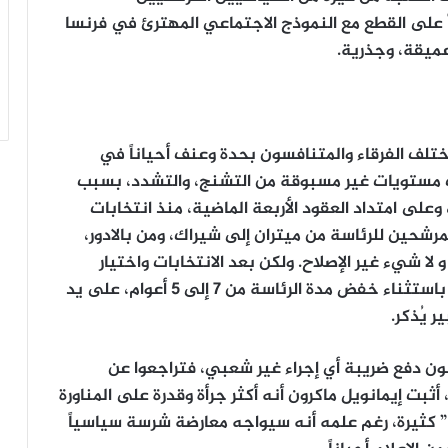
اً على القطع مع النموذج الاجتماعي المهترئ في فرنسا
عميقة، وجذرية.
ختلف الفرقاء والمتنافسون بحدة وعنف أحياناً في
ات مستويات غير مسبوقة من التشنج، والتشدد، بسبب
 وعلى امتداد العقود الأربعة الماضية، منذ انتخابات
 المرشحين للرئاسة من ميتران إلى شيراك، ومن بالادور،
لا شيء غير الإصلاح. ولكن بعد الانتخابات واختيار
الرئيس الجديد، لم تشهد فرنسا أي إصلاح يُذكر، باستثناء خفض مدة الرئاسة من 7 إلى 5 أعوام، على يد
 يُذكر.
ون دفع ضريبة أي إجراء غير شعبي، فتراجعوا عن
ت إيمانويل ماكرون أنه أكثر جرأة وقدرة على المناورة
” كثيرة، رغم علمه أنه سيواجه معارضة شرسة سياسياً