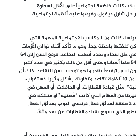
للبلاد، كانت خاضعة اجتماعياً على الأقل لسطوة
راحل شارل ديغول، وفرضوا عليه أنظمة اجتماعية
فرنسا، كانت من المكاسب الاجتماعية المهمة التي
كن كلفتها باهظة جداً، وهو ما تأكد أثناء توالي الأزمات
المالية والاقتصادية بعد انقضاء سنوات الرخاء، في ظل سخاء وتعدد أنظمة التقاعد. فرفع السن إلى 64
عاماً اليوم لا يعني المرور من 62 إلى 64، بل من 54 عاماً أحياناً وحتى أقل من ذلك بكثير في عدد كثير
ني أن قرار ماكرون ليس ترفيعاً بقدر ما هو توحيد لسن التقاعد، ذلك أن
فرنسا هي الدولة الوحيدة تقريباً التي توفر أكثر من 10 أنظمة تقاعد متفاوتة بشكل مثير للاستغراب،
 مثل قيادة القطارات، أو الحافلات، أو المهن في
و غيرها من المهام التي كانت “مُضنية” أو منهكة في
إذ لا علاقة لسائق قطار فرنسي اليوم، بسائق القطار
طور الذي يسمح بقيادة القطارات عن بعد مثلاً.
موظفين في فرنسا، براتب تقاعد كامل في الخمسين أو