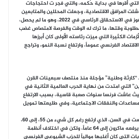
 التي أقرها في بداية حُكمه، والتي فجر ت احتجاجات
لتي عطلت البلاد، وشلت المرافق الاقتصادية، وجعلت المحللين والمتابعين
يتوقعون سقوطه، أو استقالته، أو فشله في الفوز في الاستحقاق الرئاسي في 2022، وهو ما لم يحصل،
لمطلوبة وقتها، ما ترك له الوقت والفرصة لامتصاص غضب
زمات الكثيرة التي ميزت رئاسته الأولى كان أبرزها
اقتصاد الفرنسي عموماً، وارتفاع نسبة النمو، وتراجع
ي “كارثة وطنية” مؤجلة منذ منتصف سبعينات القرن
ين” التي امتدت من نهاية الحرب العالمية الثانية في
 الأولى، حيث عاشت فرنسا سنوات صعبة قاسية، بسبب الارتفاع
مساعدات والنفقات الاجتماعية، وفي طليعتها تمويل
ومشكلة نظام التقاعد الحقيقية في فرنسا، ليست في السن، الذي ارتفع رغم كل شيء من 55، إلى 60،
ثم إلى 62 عاماً، في العقدين الماضيين، قبل أن يرفعه ماكرون إلى 64 عاماً، ولكن في اختلاف أنظمة
ات التي كان أغلبها موالياً للحزب الشيوعي الفرنسي