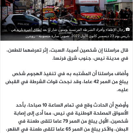
رجال الإطفاء وأفراد الشرطة الفرنسية يؤمنون شارعًا بعد إطلاق أعيرة نارية في
باريس يوم 23 ديسمبر كانون الأول 2022. تصوير: سارة ميسونيه - رويترز.
قال مراسلنا إن شخصين أصيبا، السبت، إثر تعرضهما للطعن،
في مدينة نيس، جنوب شرق فرنسا.
وأضاف مراسلنا أن المشتبه به في تنفيذ الهجوم شخص
يبلغ من العمر 42 عاما، وقد نجحت قوات الشرطة في القبض
عليه.
وأوضح أن الحادث وقع في تمام الساعة 10 صباحا، بأحد
الأسواق المصلحة الوطنية في نيس، مما أدى إلى إصابة
شخصين، الأول يبلغ من العمر 79 عاما تلقى طعنة في
البطن، والآخر يبلغ من العمر 65 عاما تلقى طعنة في الظهر،