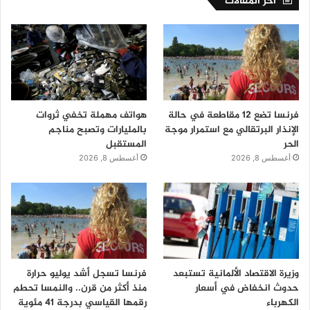
اخر المقالات
فرنسا تضع 12 مقاطعة في حالة
هواتف مهملة تخفي ثروات
الإنذار البرتقالي مع استمرار موجة
بالمليارات وتصبح مناجم
الحر
المستقبل
أغسطس 8, 2026
أغسطس 8, 2026
وزيرة الاقتصاد الألمانية تستبعد
فرنسا تسجل أشد يوليو حرارة
حدوث انخفاض في أسعار
منذ أكثر من قرن.. والنمسا تحطم
الكهرباء
رقمها القياسي بدرجة 41 مئوية