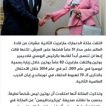
التقت ملكة الدنمارك مارغريت الثانية عشرات من قادة
العالم على مدار 51 عاماً قضتها على العرش، لكنها قالت
إنها لن تنسى أبداً لقاءها بالرئيس الروسي فلاديمير
بوتين.والتقت مارغريت 82 عاماً بوتين خلال زيارة رسمية
لروسيا في عام 2011، ثم في عام 2014 خلال الاحتفال
بالذكرى الـ 70 لهبوط الحلفاء في نورماندي إبان الحرب
العالمية الثانية.
وتذكرت الملكة أنها اعتقدت أن بوتين ليس شخصاً لطيفاً،
بحسب ما نقلته صحيفة “ويكيندافيسن” عن الملكة في