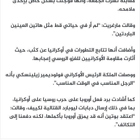
مقابلة نشرت الجمعة، وأنها فوجئت بشكل خاص بإحدى
ملامحه.
وقالت مارغريت: “لم أر في حياتي قط مثل هاتين العينين
الباردتين”.
وأضافت أنها تتابع التطورات في أوكرانيا عن كثب، حيث
أثارت مقاومة الأوكرانيين للغزو الروسي إعجابها.
ووصفت الملكة الرئيس الأوكراني فولوديمير زيلينسكي بأنه
“الرجل المناسب في الوقت المناسب”.
كما أشادت برد فعل أوروبا على حرب روسيا على أوكرانيا،
بما في ذلك إرسال دبابات ليوبارد القتالية لكييف، وقالت:
“اعتقد بوتين أنه قد يمزق أوروبا بأكملها، لكنه دفعنا إلى
التكاتف”.