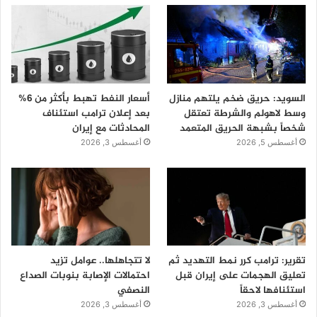
السويد: حريق ضخم يلتهم منازل
أسعار النفط تهبط بأكثر من 6%
وسط لاهولم والشرطة تعتقل
بعد إعلان ترامب استئناف
شخصاً بشبهة الحريق المتعمد
المحادثات مع إيران
أغسطس 5, 2026
أغسطس 3, 2026
تقرير: ترامب كرر نمط التهديد ثم
لا تتجاهلها.. عوامل تزيد
تعليق الهجمات على إيران قبل
احتمالات الإصابة بنوبات الصداع
استئنافها لاحقاً
النصفي
أغسطس 3, 2026
أغسطس 3, 2026