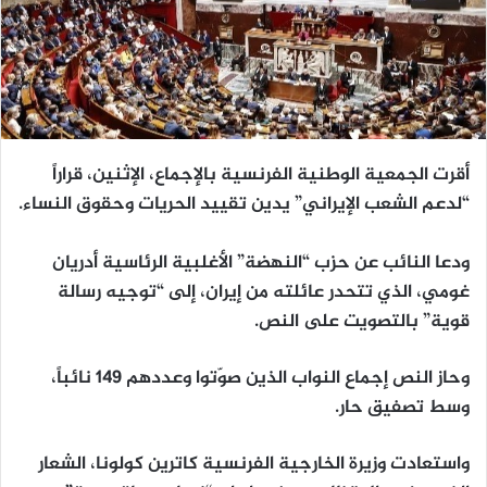
أقرت الجمعية الوطنية الفرنسية بالإجماع، الإثنين، قراراً
“لدعم الشعب الإيراني” يدين تقييد الحريات وحقوق النساء.
ودعا النائب عن حزب “النهضة” الأغلبية الرئاسية أدريان
غومي، الذي تتحدر عائلته من إيران، إلى “توجيه رسالة
قوية” بالتصويت على النص.
وحاز النص إجماع النواب الذين صوّتوا وعددهم 149 نائباً،
وسط تصفيق حار.
واستعادت وزيرة الخارجية الفرنسية كاترين كولونا، الشعار