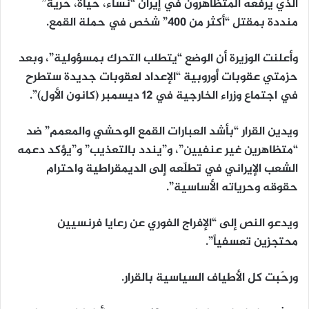
الذي يرفعه المتظاهرون في إيران “نساء، حياة، حرية”
منددة بمقتل “أكثر من 400” شخص في حملة القمع.
وأعلنت الوزيرة أن الوضع “يتطلب التحرك بمسؤولية”، وبعد
حزمتي عقوبات أوروبية “الإعداد لعقوبات جديدة ستطرح
في اجتماع وزراء الخارجية في 12 ديسمبر (كانون الأول)”.
ويدين القرار “بأشد العبارات القمع الوحشي والمعمم” ضد
“متظاهرين غير عنفيين”، و”يندد بالتعذيب” و”يؤكد دعمه
الشعب الإيراني في تطلّعه إلى الديمقراطية واحترام
حقوقه وحرياته الأساسية”.
ويدعو النص إلى “الإفراج الفوري عن رعايا فرنسيين
محتجزين تعسفياً”.
ورحّبت كل الأطياف السياسية بالقرار.