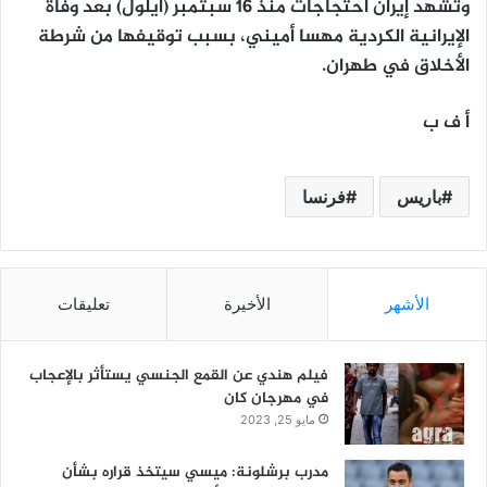
وتشهد إيران احتجاجات منذ 16 سبتمبر (أيلول) بعد وفاة
الإيرانية الكردية مهسا أميني، بسبب توقيفها من شرطة
الأخلاق في طهران.
أ ف ب
باريس
فرنسا
الأشهر
الأخيرة
تعليقات
فيلم هندي عن القمع الجنسي يستأثر بالإعجاب
في مهرجان كان
مايو 25, 2023
مدرب برشلونة: ميسي سيتخذ قراره بشأن