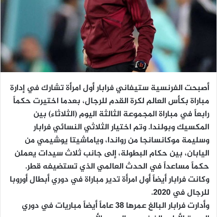
أصبحت الفرنسية ستيفاني فرابار أول امرأة تشارك في إدارة
مباراة بكأس العالم لكرة القدم للرجال، بعدما اختيرت حكماً
رابعاً في مباراة المجموعة الثالثة اليوم (الثلاثاء) بين
المكسيك وبولندا. وتم اختيار الثلاثي النسائي فرابار
وسليمة موكانسانجا من رواندا، وياماشيتا يوشيمي من
اليابان، بين حكام البطولة، إلى جانب ثلاث سيدات يعملن
حكماً مساعداً في الحدث العالمي الذي تستضيفه قطر.
وكانت فرابار أيضاً أول امرأة تدير مباراة في دوري أبطال أوروبا
للرجال في 2020.
وأدارت فرابار البالغ عمرها 38 عاماً أيضاً مباريات في دوري