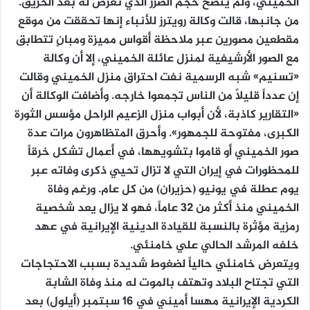
الخميني، ولم يتضح حجم الضرر الذي تعرض له بعد الحريق.
من جانبها، قالت وكالة رويترز للأنباء إنها تحققت من موقع
مقطعين مصورين عبر ملاحظة أقواس مميزة ومبانٍ تتطابق
مع الصور الأرشيفية لمنزل عائلة الخميني، إلا أن وكالة
«تسنيم» شبه الرسمية نفت احتراق منزل الخميني وقالت
إن عدداً قليلاً من الناس تجمعوا خارجه. وأضافت الوكالة أن
«التقارير كاذبة، لأن أبواب منزل الزعيم الراحل مؤسس الثورة
الكبرى، مفتوحة للجمهور». وأحرق المتظاهرون مرات عدة
صور الخميني أو قاموا بتشويهها، في أعمال تشكل خرقاً
للمحظورات في إيران التي لا تزال تحيي ذكرى وفاته عبر
يوم عطلة في يونيو (حزيران) من كل عام. ورغم وفاة
الخميني منذ أكثر من 32 عاماً، فهو لا يزال يعد شخصية
رمزية مؤثرة بالنسبة للقيادة الدينية الإيرانية في عهد
خلفه المرشد الحالي علي خامنئي.
ويتعرض خامنئي حالياً لضغوط شديدة بسبب الاحتجاجات
التي تجتاح البلاد وتهتف بالموت له منذ وفاة الشابة
الكردية الإيرانية مهسا أميني في 16 سبتمبر (أيلول) بعد