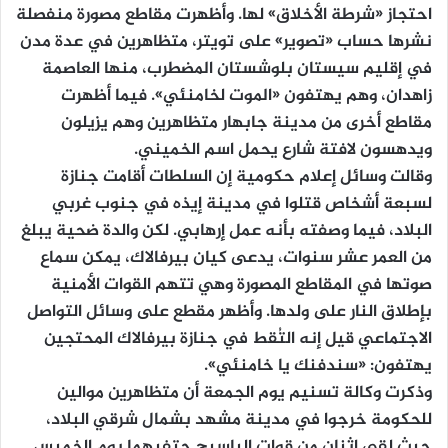
احتجاز «شرطة الأخلاق» لها. وأظهرت مقاطع مصورة منفصلة
نشرها حساب «تصوير» على تويتر، متظاهرين في عدة مدن
في إقليم سيستان بلوشستان المضطرب، منها العاصمة
زاهدان، وهم يهتفون «الموت لخامنئي». فيما أظهرت
مقاطع أخرى من مدينة جابهار متظاهرين وهم يزيلون
ويدهسون لافتة شارع يحمل اسم الخميني.
وقالت وسائل إعلام حكومية إن السلطات أقامت جنازة
لسبعة أشخاص قتلوا في مدينة إيذه في جنوب غربي
البلاد، فيما وصفته بأنه عمل إرهابي. لكن والدة ضحية يبلغ
من العمر عشر سنوات، يدعى كيان بيرفالاك، يمكن سماع
صوتها في المقاطع المصورة وهي تتهم القوات الأمنية
بإطلاق النار على ولدها. وأظهر مقطع على وسائل التواصل
الاجتماعي قيل إنه التُقط في جنازة بيرفالاك المحتجين
يهتفون: «سندفنك يا خامنئي».
وذكرت وكالة تسنيم يوم الجمعة أن متظاهرين موالين
للحكومة خرجوا في مدينة مشهد بشمال شرقي البلاد،
حيث لقي اثنان من قوات الباسيج حتفيهما يوم الخميس.