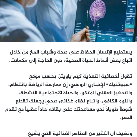
يستطيع الإنسان الحفاظ على صحة وشباب المخ من خلال
اتباع بعض أنماط الحياة الصحية، دون الحاجة إلى مكملات.
تقول أخصائية التغذية كيم ياويتز، بحسب موقع
«سبوتنيك» الإخباري الروسي، إن ممارسة الرياضة بانتظام،
والتحفيز العقلي المتكرر، والحياة الاجتماعية النشطة،
والنوم الكافي، واتباع نظام غذائي صحي يجعلك تقطع
شوطاً طويلاً نحو مساعدتك على بقائه حاداً عقلياً مع تقدم
العمر.
وتضيف أن الكثير من العناصر الغذائية التي يشيع