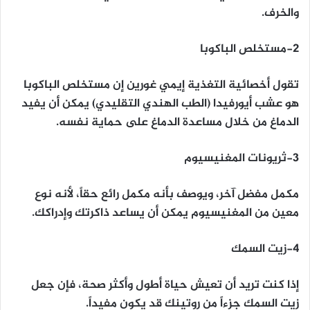
والخرف.
2-مستخلص الباكوبا
تقول أخصائية التغذية إيمي غورين إن مستخلص الباكوبا
هو عشب أيورفيدا (الطب الهندي التقليدي) يمكن أن يفيد
الدماغ من خلال مساعدة الدماغ على حماية نفسه.
3-ثريونات المغنيسيوم
مكمل مفضل آخر، ويوصف بأنه مكمل رائع حقاً، لأنه نوع
معين من المغنيسيوم يمكن أن يساعد ذاكرتك وإدراكك.
4-زيت السمك
إذا كنت تريد أن تعيش حياة أطول وأكثر صحة، فإن جعل
زيت السمك جزءاً من روتينك قد يكون مفيداً.