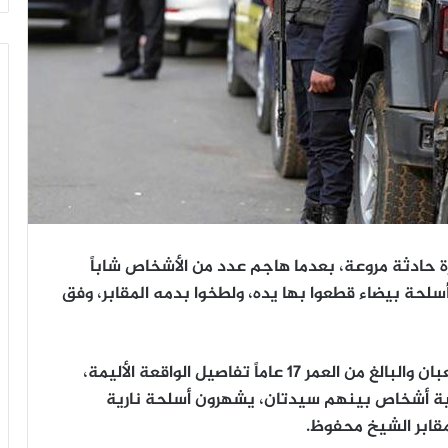
 حادثة مروعة، بعدما هاجم عدد من الأشخاص شاباً
أسلحة بيضاء قطعوا بها يده، ولطخوا بدمه المقابر، وفق
ونقلت وسائل إعلام عن الضحية المدعو سيد شعبان والبالغ من العمر 17 عاماً تفاصيل الواقعة الأليمة،
نية أشخاص بينهم سيدتان، يشهرون أسلحة نارية
قابر الشيخ محفوظ.