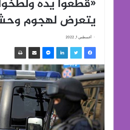
«قطعوا يده ولطخوا 
يتعرض لهجوم وحشي
أغسطس 1, 2022
فيسبوك
تويتر
لينكدإن
ماسنجر
مشاركة عبر البريد
طباعة