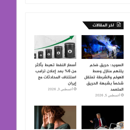
اخر المقالات
السويد: حريق ضخم
أسعار النفط تهبط بأكثر
يلتهم منازل وسط
من 6% بعد إعلان ترامب
لاهولم والشرطة تعتقل
استئناف المحادثات مع
شخصاً بشبهة الحريق
إيران
المتعمد
أغسطس 3, 2026
أغسطس 5, 2026