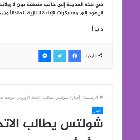
اليهود إلى معسكرات الإبادة النازية انطلاقاً م
د ب أ
فيسبوك
تويتر
ماسنجر
شاركها