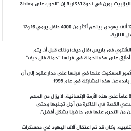
اليزابيت بورن في ندوة تذكارية إن “الحرب على معاداة
كانت الشرطة الفرنسية ألقت القبض على نحو 13 ألف يهودي بينهم أكثر من 4000 طفل يومي 16 و17
الشتوي في باريس (فال ديف) وذلك قبل أن يتم
ا أُطْلِق على هذه الحملة في فرنسا “حملة فال ديف”
أمور المسكوت عنها في فرنسا على مدار عقود إلى أن
ده عن هذه المشاركة في عام 1995.
وقال ماكرون في الندوة التذكارية: “بعد مضي 80 عاماً على هذه الأزمة الإنسانية، لا يزال من المهم
تدعي القصة في الذاكرة من أجل تجنبها وحتى
 من التحري عنها في حاضرنا بشكل أفضل”.
يتفييه، وكان قد تم اعتقال آلاف اليهود في معسكرات