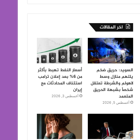
اخر المقالات
السويد: حريق ضخم
أسعار النفط تهبط بأكثر
يلتهم منازل وسط
من 6% بعد إعلان ترامب
لاهولم والشرطة تعتقل
استئناف المحادثات مع
شخصاً بشبهة الحريق
إيران
المتعمد
أغسطس 3, 2026
أغسطس 5, 2026