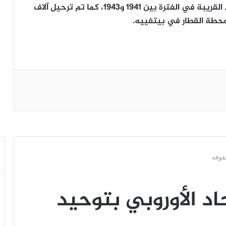
في هذه المدينة إلى جانب منطقة بون لا رولاند القريبة في الفترة بين 1941 و1943، كما تم ترحيل آلاف
ن محطة القطار في بيتفييه.