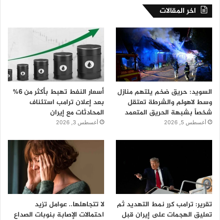
اخر المقالات
السويد: حريق ضخم يلتهم منازل
أسعار النفط تهبط بأكثر من 6%
وسط لاهولم والشرطة تعتقل
بعد إعلان ترامب استئناف
شخصاً بشبهة الحريق المتعمد
المحادثات مع إيران
أغسطس 5, 2026
أغسطس 3, 2026
تقرير: ترامب كرر نمط التهديد ثم
لا تتجاهلها.. عوامل تزيد
تعليق الهجمات على إيران قبل
احتمالات الإصابة بنوبات الصداع