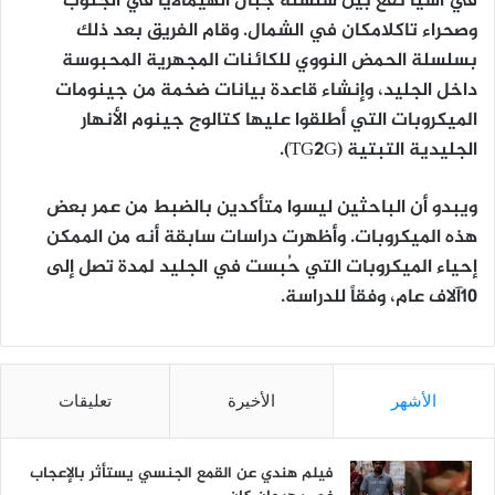
في آسيا تقع بين سلسلة جبال الهيمالايا في الجنوب
وصحراء تاكلامكان في الشمال. وقام الفريق بعد ذلك
بسلسلة الحمض النووي للكائنات المجهرية المحبوسة
داخل الجليد، وإنشاء قاعدة بيانات ضخمة من جينومات
الميكروبات التي أطلقوا عليها كتالوج جينوم الأنهار
الجليدية التبتية (TG2G).
ويبدو أن الباحثين ليسوا متأكدين بالضبط من عمر بعض
هذه الميكروبات. وأظهرت دراسات سابقة أنه من الممكن
إحياء الميكروبات التي حُبست في الجليد لمدة تصل إلى
10آلاف عام، وفقاً للدراسة.
الأشهر
الأخيرة
تعليقات
فيلم هندي عن القمع الجنسي يستأثر بالإعجاب