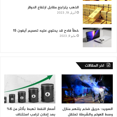
الذهب يتراجع مقابل ارتفاع الدولار
أبريل 19, 2023
خطأ فادح قد يحتوي عليه تصميم آيفون 15
مايو 9, 2023
اخر المقالات
السويد: حريق ضخم يلتهم منازل
أسعار النفط تهبط بأكثر من 6%
وسط لاهولم والشرطة تعتقل
بعد إعلان ترامب استئناف