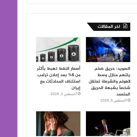
اخر المقالات
السويد: حريق ضخم
أسعار النفط تهبط بأكثر
يلتهم منازل وسط
من 6% بعد إعلان ترامب
لاهولم والشرطة تعتقل
استئناف المحادثات مع
شخصاً بشبهة الحريق
إيران
المتعمد
أغسطس 3, 2026
أغسطس 5, 2026