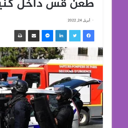
طعن قس داخل كني
أبريل 24, 2022
فيسبوك
تويتر
لينكدإن
ماسنجر
مشاركة عبر البريد
طباعة