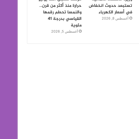
تستبعد حدوث انخفاض
حرارة منذ أكثر من قرن..
في أسعار الكهرباء
والنمسا تحطم رقمها
القياسي بدرجة 41
أغسطس 8, 2026
مئوية
أغسطس 5, 2026