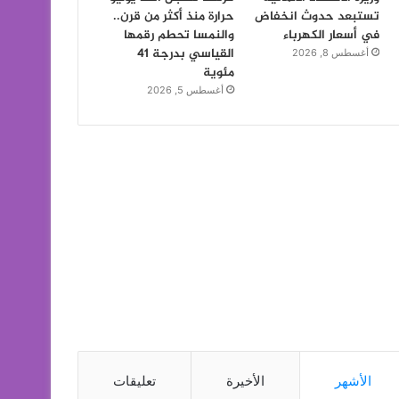
تستبعد حدوث انخفاض
حرارة منذ أكثر من قرن..
في أسعار الكهرباء
والنمسا تحطم رقمها
القياسي بدرجة 41
أغسطس 8, 2026
مئوية
أغسطس 5, 2026