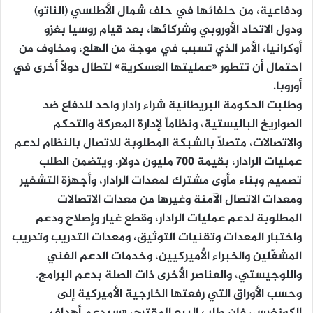
ودفاعية، من حلفائها في حلف شمال الأطلسي (الناتو)
ودول الاتحاد الأوروبي وشركائها، بعد قيام روسيا بغزو
أوكرانيا، الأمر الذي تسبب في موجة من الهلع، ومخاوف من
احتمال أن تتطور «عمليتها العسكرية» لتطال دولاً أخرى في
أوروبا.
وطلبت الحكومة البريطانية شراء رادار واحد للدفاع ضد
الصواريخ الباليستية، ونظاماً لإدارة المعركة والتحكم
والاتصالات، متصلاً بالشبكة المطلوبة للاتصال بالنظام لدعم
عمليات الرادار، بقيمة 700 مليون دولار. ويتضمن الطلب
تصميم وبناء مأوى مشترك لمعدات الرادار، وأجهزة التشفير
ومعدات الاتصال الآمنة وغيرها من معدات الاتصالات
المطلوبة لدعم عمليات الرادار، وقطع غيار وإصلاح ودعم
واختبار المعدات وتقنيات التوثيق، ومعدات التدريب وتدريب
المشغّلين والخبراء الأميركيين، وخدمات الدعم الفني
واللوجيستي، والعناصر الأخرى ذات الصلة بدعم البرامج.
وحسب الأوراق التي رفعتها الخارجية الأميركية إلى
الكونغرس، فإن طلب البيع المقترح، «سيدعم أهداف