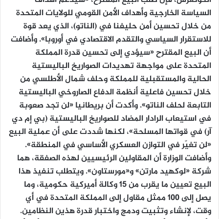
السياسة الخارجية وأهداف الأمن القومي للولايات المتحدة
من خلال تحسين أمن حليفنا في (الناتو)، الذي يعد قوة
للاستقرار السياسي والتقدم الاقتصادي في أوروبا». وأضافت
أن البيع المقترح «سيؤدي إلى تحسين قدرة المملكة
المتحدة على مواجهة تهديدات الصواريخ الباليستية
الحالية والمستقبلية للمملكة وحلف شمال الأطلسي من
خلال تحسين فاعلية أنظمة الدفاع الصاروخي الباليستية
التابعة لحلف الناتو». وأكدت أن بريطانيا «لن تجد صعوبة
في استيعاب الرادار المضاد للصواريخ الباليستية (بي إم دي
آر) في قواتها المسلحة»، لكنها شددت على أن عملية البيع
«لن تغيّر في التوازن العسكري الأساسي في المنطقة».
وأضافت الوزارة أن المقاولين الرئيسيين لهذه الصفقة، هما
شركة «لوكهيد مارتن» و«مورستاون». ويتطلب تنفيذ هذا
البيع تعيين ما يقرب من 15 وكالة أميركية حكومية، وما
يصل إلى 100 ممثل مقاول إلى المملكة المتحدة في أي
وقت، لإنشاء وتثبيت ودمج واختبار قدرة هذين النظامين.