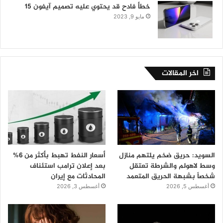
خطأ فادح قد يحتوي عليه تصميم آيفون 15
مايو 9, 2023
اخر المقالات
السويد: حريق ضخم يلتهم منازل
أسعار النفط تهبط بأكثر من 6%
وسط لاهولم والشرطة تعتقل
بعد إعلان ترامب استئناف
شخصاً بشبهة الحريق المتعمد
المحادثات مع إيران
أغسطس 5, 2026
أغسطس 3, 2026