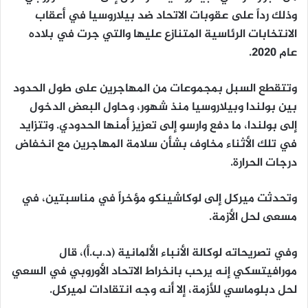
وذلك رداً على عقوبات الاتحاد ضد بيلاروسيا في أعقاب
الانتخابات الرئاسية المتنازع عليها والتي جرت في بلاده
عام 2020.
وتتقطع السبل بمجموعات من المهاجرين على طول الحدود
بين بولندا وبيلاروسيا منذ شهور، وحاول البعض الدخول
إلى بولندا، ما دفع وارسو إلى تعزيز أمنها الحدودي. وتتزايد
في تلك الأثناء مخاوف بشأن سلامة المهاجرين مع انخفاض
درجات الحرارة.
وتحدثت ميركل إلى لوكاشينكو مؤخراً في مناسبتين، في
مسعى لحل الأزمة.
وفي تصريحاته لوكالة الأنباء الألمانية (د.ب.أ)، قال
مورافيتسكي إنه يرحب بانخراط الاتحاد الأوروبي في السعي
لحل دبلوماسي للأزمة، إلا أنه وجه انتقادات لميركل.