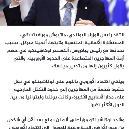
انتقد رئيس الوزراء البولندي، ماتيوش مورافيتسكي،
المستشارة الألمانية المنتهية ولايتها، أنجيلا ميركل، بسبب
تحدثها مع رئيس بيلاروس، ألكسندر لوكاشينكو، في خضم
أزمة المهاجرين المتصاعدة على الحدود الأوروبية، والتي
يقول كثيرون إنها من تدبير مينسك.
ويلقي الاتحاد الأوروبي باللوم على لوكاشينكو في نقل
حشود ضخمة من المهاجرين إلى حدود التكتل الخارجية
على مدار الأسابيع الأخيرة، وكانت بولندا وليتوانيا من بين
الدول الأكثر تضررا.
وشدد لوكاشينكو مراراً على أنه لن يمنع بعد الآن أي شخص
من عبور الأراضي البيلاروسية للوصول إلى الاتحاد الأوروبي،