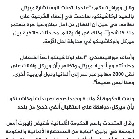
وقال مورافيتسكي: “عندما اتصلت المستشارة ميركل
بالسيد لوكاشينكو، ساهمت في إضفاء الشرعية على
نظامه، في حين أن النضال من أجل بيلاروسيا حرة مستمر
منذ 15 شهراً”، وذلك في إشارة إلى محادثات هاتفية بين
ميركل ولوكاشينكو في محاولة لحل الأزمة.
وأضاف مورافيتسكي: “أساء لوكاشينكو أيضاً استغلال
محادثته مع أنجيلا ميركل. وتظاهر بأن ميركل وافقت على
نقل 2000 مهاجر عبر ممر إلى ألمانيا ودول أوروبية أخرى.
وهذا ليس صحيحاً”.
ونفت الحكومة الألمانية مجددا صحة تصريحات لوكاشينكو
بأن ميركل، موافقة على استقبال ألفي لاجئ من بلده.
وقال المتحدث باسم الحكومة الألمانية شتيفن زايبرت أمس
الجمعة في برلين: “نيابة عن المستشارة الألمانية والحكومة