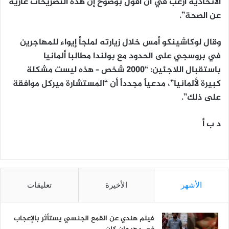
الاتحادية أرغب في أن أقول بوضوح إن هذه التصريحات عارية
عن الصحة”.
وقال لوكاشينكو أمس خلال زيارته لملجأ إيواء للمهاجرين
في بروسجي على الحدود مع بولندا مطالبا ألمانيا
باستقبال اللاجئين: “2000 شخص – هذه ليست مشكلة
كبيرة لألمانيا”، مدعياً مجدداً أن “المستشارة ميركل موافقة
على ذلك”.
د ب أ
الأشهر
الأخيرة
تعليقات
فيلم هندي عن القمع الجنسي يستأثر بالإعجاب