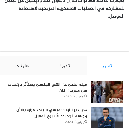
وأبحرت حاملة الطائرات شارل ديغول مساء الإثنين من تولون
للمشاركة في العمليات العسكرية المرتقبة لاستعادة
الموصل.
الأشهر
الأخيرة
تعليقات
فيلم هندي عن القمع الجنسي يستأثر بالإعجاب
في مهرجان كان
مايو 25, 2023
مدرب برشلونة: ميسي سيتخذ قراره بشأن
وجهته الجديدة الأسبوع المقبل
يونيو 3, 2023