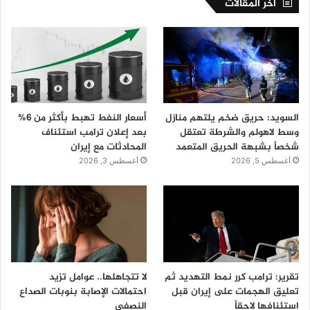
اخر المقالات
السويد: حريق ضخم يلتهم منازل
أسعار النفط تهبط بأكثر من 6%
وسط لاهولم والشرطة تعتقل
بعد إعلان ترامب استئناف
شخصاً بشبهة الحريق المتعمد
المحادثات مع إيران
أغسطس 5, 2026
أغسطس 3, 2026
تقرير: ترامب كرر نمط التهديد ثم
لا تتجاهلها.. عوامل تزيد
تعليق الهجمات على إيران قبل
احتمالات الإصابة بنوبات الصداع
استئنافها لاحقاً
النصفي