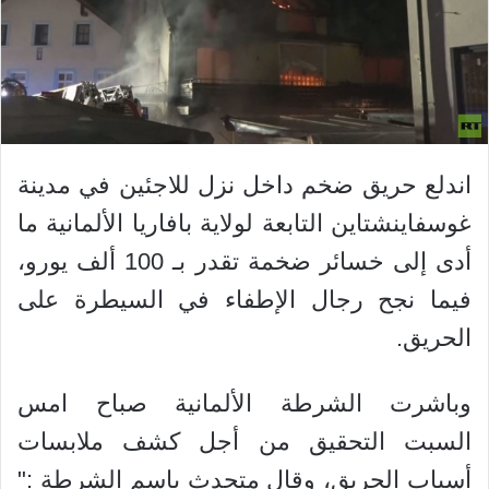
اندلع حريق ضخم داخل نزل للاجئين في مدينة
غوسفاينشتاين التابعة لولاية بافاريا الألمانية ما
أدى إلى خسائر ضخمة تقدر بـ 100 ألف يورو،
فيما نجح رجال الإطفاء في السيطرة على
الحريق.
وباشرت الشرطة الألمانية صباح امس
السبت التحقيق من أجل كشف ملابسات
أسباب الحريق، وقال متحدث باسم الشرطة :"