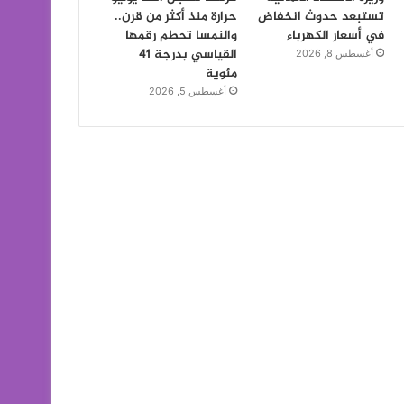
تستبعد حدوث انخفاض
حرارة منذ أكثر من قرن..
في أسعار الكهرباء
والنمسا تحطم رقمها
القياسي بدرجة 41
أغسطس 8, 2026
مئوية
أغسطس 5, 2026