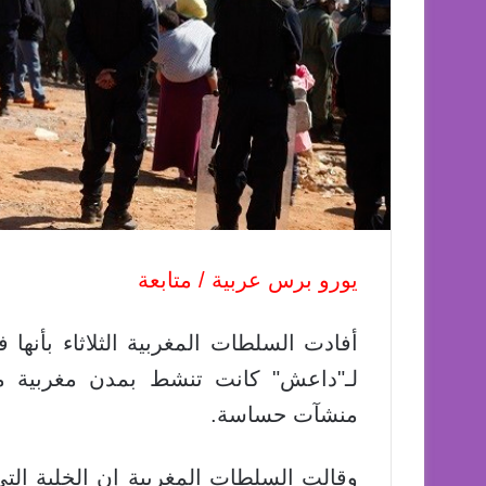
يورو برس عربية / متابعة
لـ"داعش" كانت تنشط بمدن مغربية م
منشآت حساسة.
وقالت السلطات المغربية إن الخلية الت